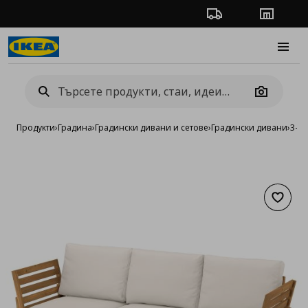
Проследяване на п
Магази
Burge
Camera
Продукти
›
Градина
›
Градински дивани и сетове
›
Градински дивани
›
3-ме
Добав