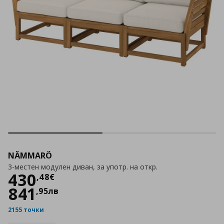
NÄMMARÖ
3-местен модулен диван, за употр. на откр.
Цена
430,48 €
430
,
48
€
841
,
95
лв
2155 точки