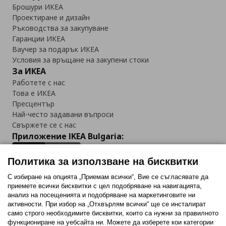
Брошури ИКЕА
Проектиране и дизайн
Ръководства за закупуване
Гаранции ИКЕА
Ваучер за подарък ИКЕА
Условия за връщане на закупени стоки
За ИКЕА
Работете с нас
Това е ИКЕА
Пресцентър
Най-често задавани въпроси
Свържете се с нас
Приложение IKEA Bulgaria:
Политика за използване на бисквитки
С избиране на опцията „Приемам всички“, Вие се съгласявате да
приемете всички бисквитки с цел подобряване на навигацията,
Последвайте ни:
анализ на посещенията и подобряване на маркетинговите ни
активности. При избор на „Отхвърлям всички“ ще се инсталират
Facebook
Twitter
Youtube
Pinterest
Instagram
само строго необходимитe бисквитки, които са нужни за правилното
функциониране на уебсайта ни. Можете да изберете кои категории