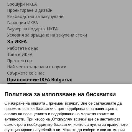
Брошури ИКЕА
Проектиране и дизайн
Ръководства за закупуване
Гаранции ИКЕА
Ваучер за подарък ИКЕА
Условия за връщане на закупени стоки
За ИКЕА
Работете с нас
Това е ИКЕА
Пресцентър
Най-често задавани въпроси
Свържете се с нас
Приложение IKEA Bulgaria:
Политика за използване на бисквитки
С избиране на опцията „Приемам всички“, Вие се съгласявате да
приемете всички бисквитки с цел подобряване на навигацията,
Последвайте ни:
анализ на посещенията и подобряване на маркетинговите ни
активности. При избор на „Отхвърлям всички“ ще се инсталират
Facebook
Twitter
Youtube
Pinterest
Instagram
само строго необходимитe бисквитки, които са нужни за правилното
функциониране на уебсайта ни. Можете да изберете кои категории