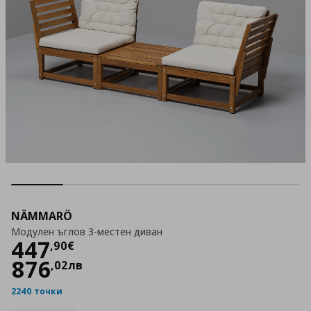
NÄMMARÖ
Модулен ъглов 3-местен диван
Цена
447,90 €
447
,
90
€
876
,
02
лв
2240 точки