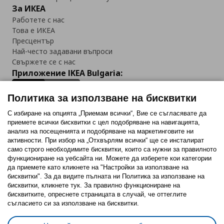
За ИКЕА
Работете с нас
Това е ИКЕА
Пресцентър
Най-често задавани въпроси
Свържете се с нас
Приложение IKEA Bulgaria:
Политика за използване на бисквитки
С избиране на опцията „Приемам всички“, Вие се съгласявате да
приемете всички бисквитки с цел подобряване на навигацията,
Последвайте ни:
анализ на посещенията и подобряване на маркетинговите ни
активности. При избор на „Отхвърлям всички“ ще се инсталират
Facebook
Twitter
Youtube
Pinterest
Instagram
само строго необходимитe бисквитки, които са нужни за правилното
функциониране на уебсайта ни. Можете да изберете кои категории
да приемете като кликнете на "Настройки за използване на
бисквитки". За да видите пълната ни Политика за използване на
бисквитки, кликнете тук. За правилно функциониране на
бисквитките, опреснете страницата в случай, че оттеглите
съгласието си за използване на бисквитки.
Политика за използване на бисквитки (Cookies)
Избор на настройки за използване на бисквитки