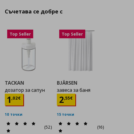
Съчетава се добре с
Top Seller
Top Seller
TACKAN
BJÄRSEN
дозатор за сапун
завеса за баня
Цена
1,02 €
Цена
2,55 €
1
2
,
02
€
,
55
€
10 точки
15 точки
(52)
(16)