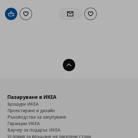
Добави в кошницата
Добави към списъка с любими
Добави към списъка с
Информирай ме за наличност
Нагоре
Пазаруване в ИКЕА
Брошури ИКЕА
Проектиране и дизайн
Ръководства за закупуване
Гаранции ИКЕА
Ваучер за подарък ИКЕА
Условия за връщане на закупени стоки