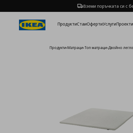
Вземи поръчката си с б
Продукти
Стаи
Оферти
Услуги
Проекти
Продукти
›
Матраци
›
Топ матраци
›
Двойно легл