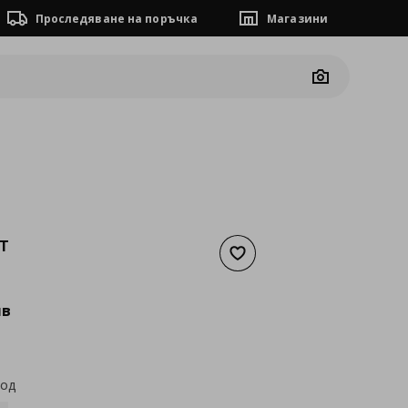
Проследяване на поръчка
Магазини
Camera
ET
Добави към списъка с люб
а
81,30 €
лв
код