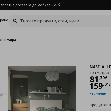
езплатна доставка до мобилен хъб
ране
о
›
топ матрак
NASFJALL
топ матрак
Цен
81
,
30
€
159
,
01
410 точки
Продуктов 