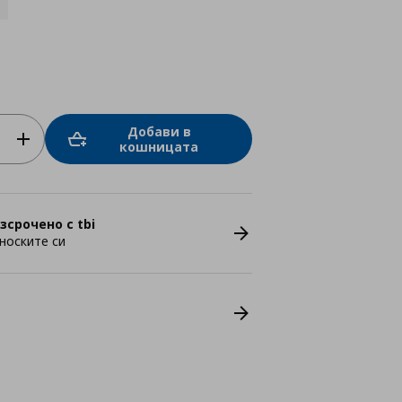
Добави в
кошницата
зсрочено с tbi
носките си