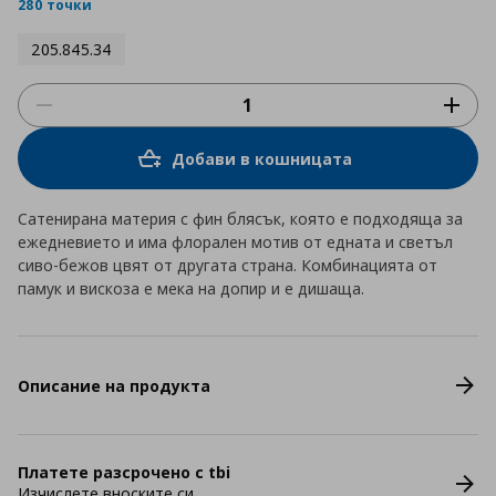
rating
280 точки
205.845.34
Добави в кошницата
Сатенирана материя с фин блясък, която е подходяща за
ежедневието и има флорален мотив от едната и светъл
сиво-бежов цвят от другата страна. Комбинацията от
памук и вискоза е мека на допир и е дишаща.
Описание на продукта
Платете разсрочено с tbi
Изчислете вноските си