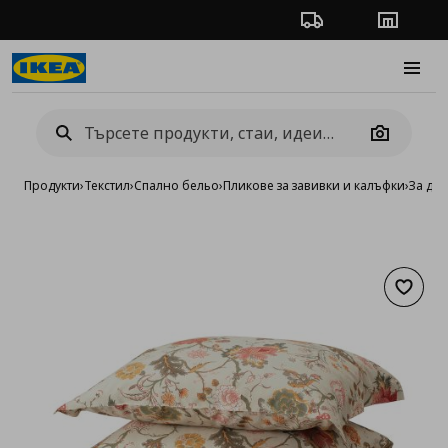
Проследяване на п
Магази
Burge
Camera
Продукти
›
Текстил
›
Спално бельо
›
Пликове за завивки и калъфки
›
За дв
Добав