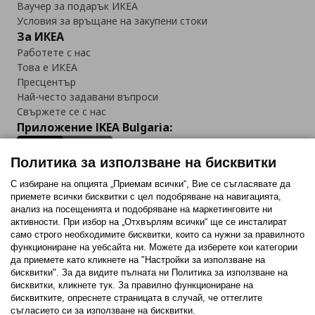
Ваучер за подарък ИКЕА
Условия за връщане на закупени стоки
За ИКЕА
Работете с нас
Това е ИКЕА
Пресцентър
Най-често задавани въпроси
Свържете се с нас
Приложение IKEA Bulgaria:
Политика за използване на бисквитки
С избиране на опцията „Приемам всички“, Вие се съгласявате да
приемете всички бисквитки с цел подобряване на навигацията,
Последвайте ни:
анализ на посещенията и подобряване на маркетинговите ни
активности. При избор на „Отхвърлям всички“ ще се инсталират
Facebook
Twitter
Youtube
Pinterest
Instagram
само строго необходимитe бисквитки, които са нужни за правилното
функциониране на уебсайта ни. Можете да изберете кои категории
да приемете като кликнете на "Настройки за използване на
бисквитки". За да видите пълната ни Политика за използване на
бисквитки, кликнете тук. За правилно функциониране на
бисквитките, опреснете страницата в случай, че оттеглите
съгласието си за използване на бисквитки.
Политика за използване на бисквитки (Cookies)