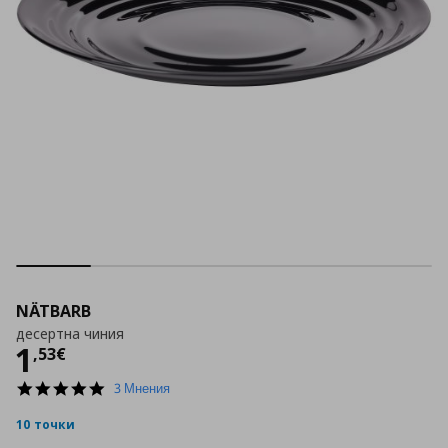
NÄTBARB
десертна чиния
Цена
1,53 €
1
,
53
€
5.0
3 Мнения
star
rating
10 точки