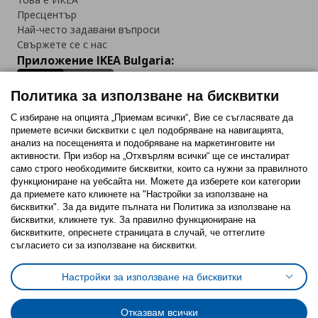
Пресцентър
Най-често задавани въпроси
Свържете се с нас
Приложение IKEA Bulgaria:
Политика за използване на бисквитки
С избиране на опцията „Приемам всички“, Вие се съгласявате да
приемете всички бисквитки с цел подобряване на навигацията,
Последвайте ни:
анализ на посещенията и подобряване на маркетинговите ни
активности. При избор на „Отхвърлям всички“ ще се инсталират
Facebook
Twitter
Youtube
Pinterest
Instagram
само строго необходимитe бисквитки, които са нужни за правилното
функциониране на уебсайта ни. Можете да изберете кои категории
да приемете като кликнете на "Настройки за използване на
бисквитки". За да видите пълната ни Политика за използване на
бисквитки, кликнете тук. За правилно функциониране на
бисквитките, опреснете страницата в случай, че оттеглите
съгласието си за използване на бисквитки.
Политика за използване на бисквитки (Cookies)
Избор на настройки за използване на бисквитки
Настройки за използване на бисквитки
Условия за ползване на ikea.bg
Обща политика за личните данни
Политика за защита на личните данни на ikea.bg
Общи условия на програма IKEA Family
Отказвам всички