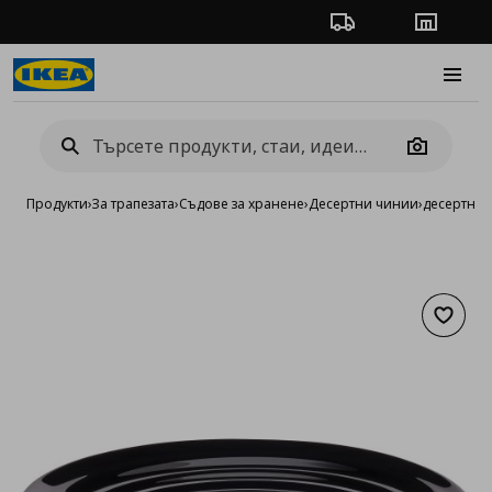
Проследяване на п
Магази
Burge
Camera
Продукти
›
За трапезата
›
Съдове за хранене
›
Десертни чинии
›
десертна 
Добав