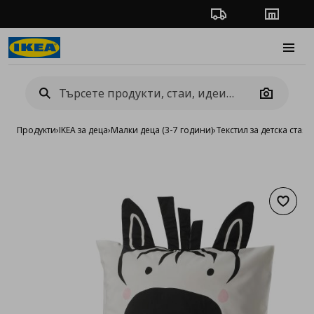
Проследяване на п
Магази
Burge
Camera
Продукти
›
IKEA за деца
›
Малки деца (3-7 години)
›
Текстил за детска стая
›
Добав