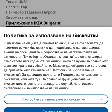
Това е ИКЕА
Пресцентър
Най-често задавани въпроси
Свържете се с нас
Приложение IKEA Bulgaria:
Политика за използване на бисквитки
С избиране на опцията „Приемам всички“, Вие се съгласявате да
приемете всички бисквитки с цел подобряване на навигацията,
Последвайте ни:
анализ на посещенията и подобряване на маркетинговите ни
активности. При избор на „Отхвърлям всички“ ще се инсталират
Facebook
Twitter
Youtube
Pinterest
Instagram
само строго необходимитe бисквитки, които са нужни за правилното
функциониране на уебсайта ни. Можете да изберете кои категории
да приемете като кликнете на "Настройки за използване на
бисквитки". За да видите пълната ни Политика за използване на
бисквитки, кликнете тук. За правилно функциониране на
бисквитките, опреснете страницата в случай, че оттеглите
съгласието си за използване на бисквитки.
Политика за използване на бисквитки (Cookies)
Избор на настройки за използване на бисквитки
Настройки за използване на бисквитки
Условия за ползване на ikea.bg
Обща политика за личните данни
Политика за защита на личните данни на ikea.bg
Общи условия на програма IKEA Family
Отказвам всички