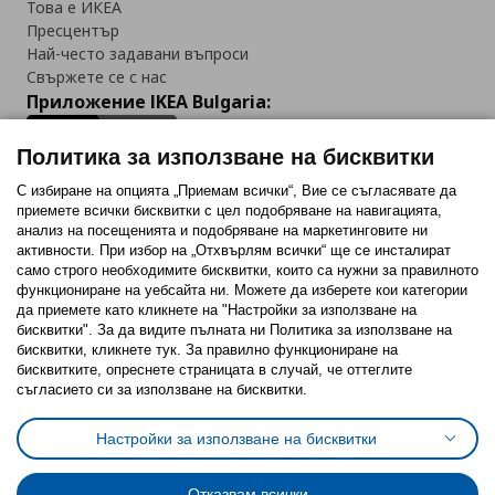
Това е ИКЕА
Пресцентър
Най-често задавани въпроси
Свържете се с нас
Приложение IKEA Bulgaria:
Политика за използване на бисквитки
С избиране на опцията „Приемам всички“, Вие се съгласявате да
приемете всички бисквитки с цел подобряване на навигацията,
Последвайте ни:
анализ на посещенията и подобряване на маркетинговите ни
активности. При избор на „Отхвърлям всички“ ще се инсталират
Facebook
Twitter
Youtube
Pinterest
Instagram
само строго необходимитe бисквитки, които са нужни за правилното
функциониране на уебсайта ни. Можете да изберете кои категории
да приемете като кликнете на "Настройки за използване на
бисквитки". За да видите пълната ни Политика за използване на
бисквитки, кликнете тук. За правилно функциониране на
бисквитките, опреснете страницата в случай, че оттеглите
съгласието си за използване на бисквитки.
Политика за използване на бисквитки (Cookies)
Избор на настройки за използване на бисквитки
Настройки за използване на бисквитки
Условия за ползване на ikea.bg
Обща политика за личните данни
Политика за защита на личните данни на ikea.bg
Общи условия на програма IKEA Family
Отказвам всички