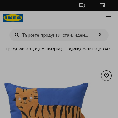
Проследяване на п
Магази
Burge
Camera
Продукти
›
IKEA за деца
›
Малки деца (3-7 години)
›
Текстил за детска стая
›
Добав