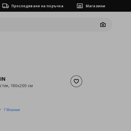
Проследяване на поръчка
Магазини
Camera
IN
Добави към списъка с люб
стик, 180x200 см
а
33,69 €
4.9
7 Мнения
star
rating