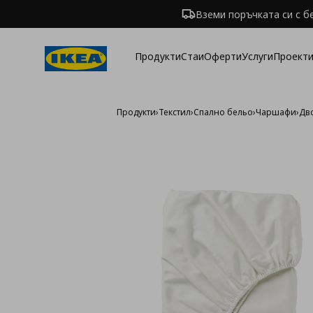
Вземи поръчката си с б
Продукти
Стаи
Оферти
Услуги
Проекти
Продукти
›
Текстил
›
Спално бельо
›
Чаршафи
›
Дв