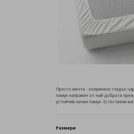
Просто мечта - копринено гладък ча
памук направен от най-добрата преж
устойчив начин памук. Естествени ма
Размери