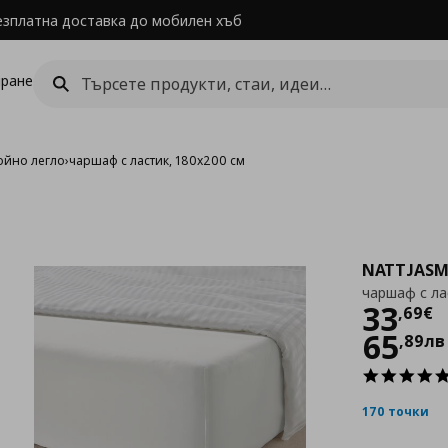
езплатна доставка до мобилен хъб
ране
ойно легло
›
чаршаф с ластик, 180x200 см
NATTJASM
чаршаф с ла
Цен
33
,
69
€
65
,
89
лв
170 точки