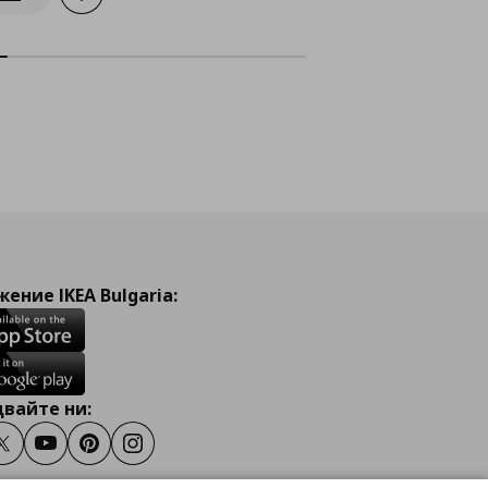
Информирай ме за наличност
ение IKEA Bulgaria:
вайте ни:
ook
Twitter
Youtube
Pinterest
Instagram