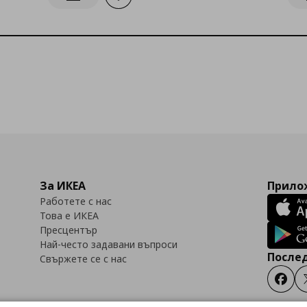
Информирай ме за наличност
За ИКЕА
Прилож
Работете с нас
Това е ИКЕА
Пресцентър
Най-често задавани въпроси
Послед
Свържете се с нас
Faceb