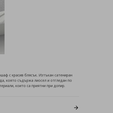
ршаф с красив блясък. Изтъкан сатениран
да, която съдържа лиосел и отгледан по
териали, които са приятни при допир.