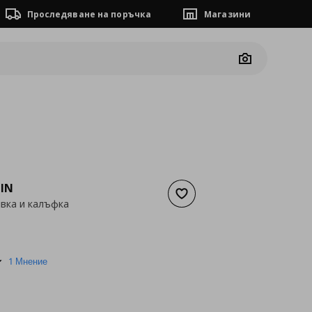
Проследяване на поръчка
Магазини
Camera
IN
Добави към списъка с люб
ивка и калъфка
а
35,74 €
5.0
1 Мнение
star
rating