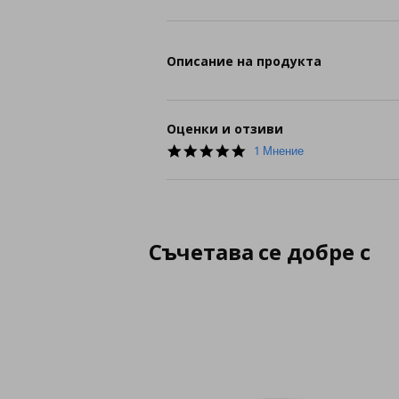
Описание на продукта
Оценки и отзиви
5.0
1 Мнение
star
rating
Съчетава се добре с