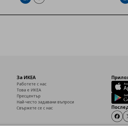
За ИКЕА
Прилож
Работете с нас
Това е ИКЕА
Пресцентър
Най-често задавани въпроси
Послед
Свържете се с нас
Faceb