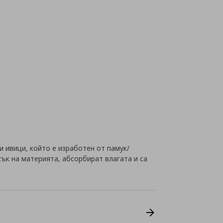
и ивици, който е изработен от памук/
ък на материята, абсорбират влагата и са