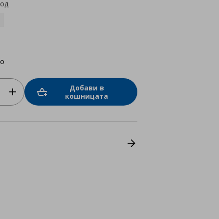
код
нo
Добави в
кошницата