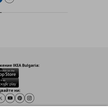
ение IKEA Bulgaria:
вайте ни:
ook
Twitter
Youtube
Pinterest
Instagram