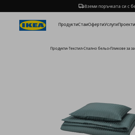
Вземи поръчката си с б
Продукти
Стаи
Оферти
Услуги
Проекти
Продукти
›
Текстил
›
Спално бельо
›
Пликове за з