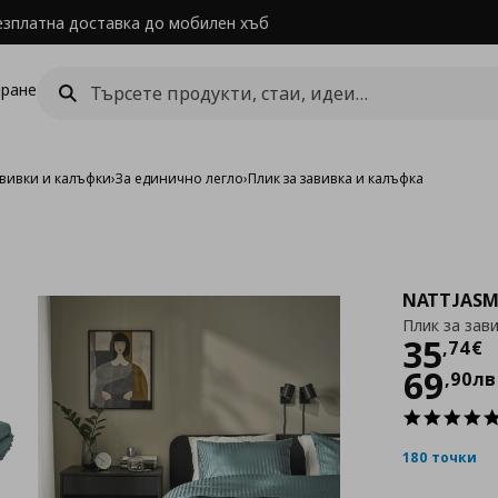
езплатна доставка до мобилен хъб
ране
авивки и калъфки
›
За единично легло
›
Плик за завивка и калъфка
NATTJASM
Плик за зав
Цен
35
,
74
€
69
,
90
лв
180 точки