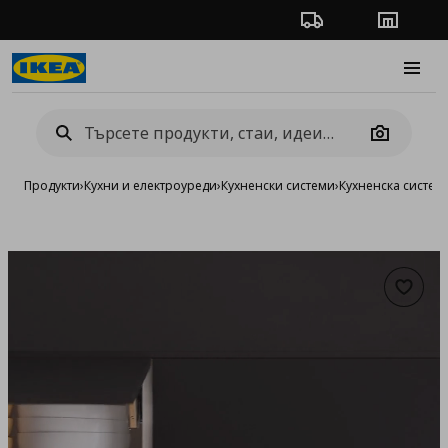
Проследяване на п
Магази
Burge
Camera
Продукти
›
Кухни и електроуреди
›
Кухненски системи
›
Кухненска систе
Добав