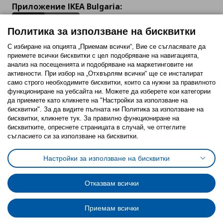
Приложение IKEA Bulgaria:
Политика за използване на бисквитки
С избиране на опцията „Приемам всички“, Вие се съгласявате да
приемете всички бисквитки с цел подобряване на навигацията,
Последвайте ни:
анализ на посещенията и подобряване на маркетинговите ни
активности. При избор на „Отхвърлям всички“ ще се инсталират
Facebook
Twitter
Youtube
Pinterest
Instagram
само строго необходимитe бисквитки, които са нужни за правилното
функциониране на уебсайта ни. Можете да изберете кои категории
да приемете като кликнете на "Настройки за използване на
бисквитки". За да видите пълната ни Политика за използване на
бисквитки, кликнете тук. За правилно функциониране на
бисквитките, опреснете страницата в случай, че оттеглите
съгласието си за използване на бисквитки.
Политика за използване на бисквитки (Cookies)
Избор на настройки за използване на бисквитки
Настройки за използване на бисквитки
Условия за ползване на ikea.bg
Обща политика за личните данни
Политика за защита на личните данни на ikea.bg
Общи условия на програма IKEA Family
Отказвам всички
Политика за защита на лични данни на програма IKEA Family
Приемам всички
© Inter-IKEA Systems B.V. 1999 - 2025