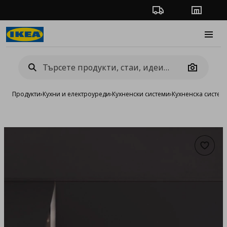
Проследяване на п
Магази
Burge
Camera
Продукти
›
Кухни и електроуреди
›
Кухненски системи
›
Кухненска систе
Добав