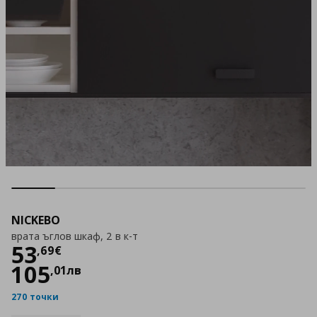
NICKEBO
врата ъглов шкаф, 2 в к-т
Цена
53,69 €
53
,
69
€
105
,
01
лв
270 точки