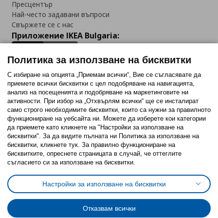
Пресцентър
Най-често задавани въпроси
Свържете се с нас
Приложение IKEA Bulgaria:
Политика за използване на бисквитки
С избиране на опцията „Приемам всички“, Вие се съгласявате да
приемете всички бисквитки с цел подобряване на навигацията,
Последвайте ни:
анализ на посещенията и подобряване на маркетинговите ни
активности. При избор на „Отхвърлям всички“ ще се инсталират
Facebook
Twitter
Youtube
Pinterest
Instagram
само строго необходимитe бисквитки, които са нужни за правилното
функциониране на уебсайта ни. Можете да изберете кои категории
да приемете като кликнете на "Настройки за използване на
бисквитки". За да видите пълната ни Политика за използване на
бисквитки, кликнете тук. За правилно функциониране на
бисквитките, опреснете страницата в случай, че оттеглите
съгласието си за използване на бисквитки.
Политика за използване на бисквитки (Cookies)
Избор на настройки за използване на бисквитки
Настройки за използване на бисквитки
Условия за ползване на ikea.bg
Обща политика за личните данни
Политика за защита на личните данни на ikea.bg
Общи условия на програма IKEA Family
Отказвам всички
Политика за защита на лични данни на програма IKEA Family