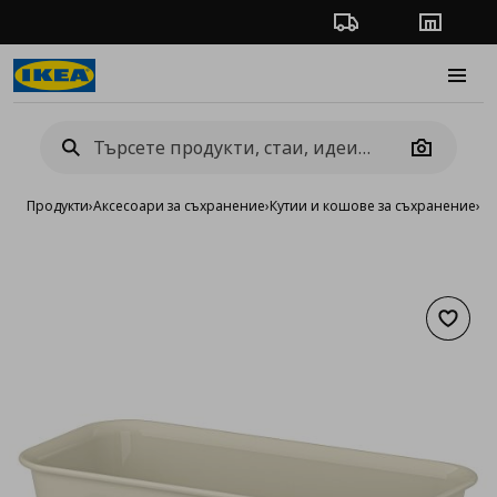
Проследяване на п
Магази
Burge
Camera
Продукти
›
Аксесоари за съхранение
›
Кутии и кошове за съхранение
›
Ку
Добав