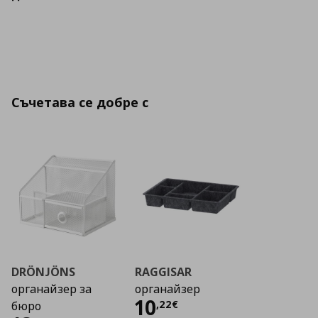
Съчетава се добре с
DRÖNJÖNS
RAGGISAR
органайзер за
органайзер
Цена
10,22 €
10
,
22
€
бюро