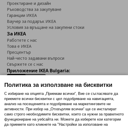
Проектиране и дизайн
Ръководства за закупуване
Гаранции ИКЕА
Ваучер за подарък ИКЕА
Условия за връщане на закупени стоки
За ИКЕА
Работете с нас
Това е ИКЕА
Пресцентър
Най-често задавани въпроси
Свържете се с нас
Приложение IKEA Bulgaria:
Политика за използване на бисквитки
С избиране на опцията „Приемам всички“, Вие се съгласявате да
приемете всички бисквитки с цел подобряване на навигацията,
Последвайте ни:
анализ на посещенията и подобряване на маркетинговите ни
активности. При избор на „Отхвърлям всички“ ще се инсталират
Facebook
Twitter
Youtube
Pinterest
Instagram
само строго необходимитe бисквитки, които са нужни за правилното
функциониране на уебсайта ни. Можете да изберете кои категории
да приемете като кликнете на "Настройки за използване на