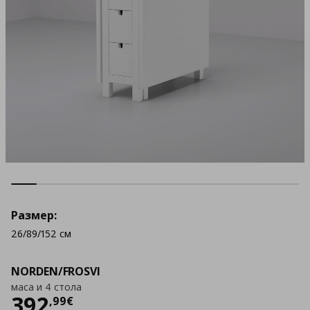
Размер:
26/89/152 см
NORDEN/FROSVI
маса и 4 стола
Цена
392,99 €
392
,
99
€