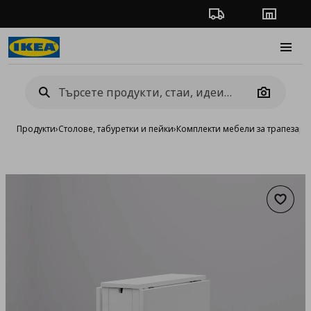
Проследяване на п
Магази
Burge
Camera
Продукти
›
Столове, табуретки и пейки
›
Комплекти мебели за трапезари
Добав