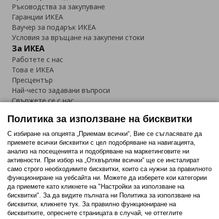
Ръководства за закупуване
Гаранции ИКЕА
Ваучер за подарък ИКЕА
Условия за връщане на закупени стоки
За ИКЕА
Работете с нас
Това е ИКЕА
Пресцентър
Най-често задавани въпроси
Свържете се с нас
Приложение IKEA Bulgaria:
Политика за използване на бисквитки
С избиране на опцията „Приемам всички“, Вие се съгласявате да
приемете всички бисквитки с цел подобряване на навигацията,
анализ на посещенията и подобряване на маркетинговите ни
активности. При избор на „Отхвърлям всички“ ще се инсталират
Последвайте ни:
само строго необходимитe бисквитки, които са нужни за правилното
функциониране на уебсайта ни. Можете да изберете кои категории
Facebook
Twitter
Youtube
Pinterest
Instagram
да приемете като кликнете на "Настройки за използване на
бисквитки". За да видите пълната ни Политика за използване на
бисквитки, кликнете тук. За правилно функциониране на
бисквитките, опреснете страницата в случай, че оттеглите