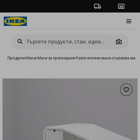
Проследяване на п
Магази
Burge
Camera
Продукти
›
Маси
›
Маси за трапезария
›
Разтегателни маси
›
сгъваема маса
Добав