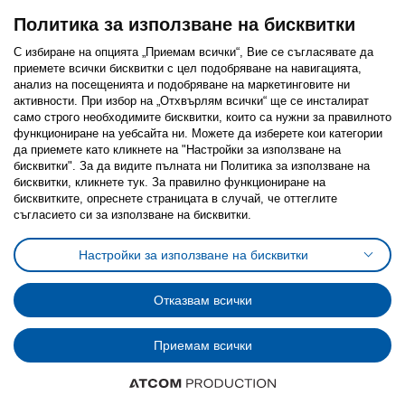
Политика за използване на бисквитки
С избиране на опцията „Приемам всички“, Вие се съгласявате да
приемете всички бисквитки с цел подобряване на навигацията,
Последвайте ни:
анализ на посещенията и подобряване на маркетинговите ни
активности. При избор на „Отхвърлям всички“ ще се инсталират
Facebook
Twitter
Youtube
Pinterest
Instagram
само строго необходимитe бисквитки, които са нужни за правилното
функциониране на уебсайта ни. Можете да изберете кои категории
да приемете като кликнете на "Настройки за използване на
бисквитки". За да видите пълната ни Политика за използване на
бисквитки, кликнете тук. За правилно функциониране на
бисквитките, опреснете страницата в случай, че оттеглите
съгласието си за използване на бисквитки.
Политика за използване на бисквитки (Cookies)
Избор на настройки за използване на бисквитки
Настройки за използване на бисквитки
Условия за ползване на ikea.bg
Обща политика за личните данни
Политика за защита на личните данни на ikea.bg
Общи условия на програма IKEA Family
Отказвам всички
Политика за защита на лични данни на програма IKEA Family
Приемам всички
© Inter-IKEA Systems B.V. 1999 - 2025