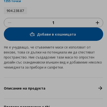
rating
1355 точки
904.238.87
Добави в кошницата
Не е учудващо, че сгъваемите маси се използват от
векове, това се дължи на потенциала им да спестяват
пространство. Ние създадохме тази маса по опростен
дизайн със скандинавски външен вид и добавихме няколко
чекмеджета за прибори и салфетки.
Описание на продукта
Платете разсрочено с tbi