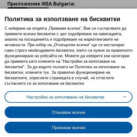
Приложение IKEA Bulgaria:
Политика за използване на бисквитки
С избиране на опцията „Приемам всички“, Вие се съгласявате да
приемете всички бисквитки с цел подобряване на навигацията,
Последвайте ни:
анализ на посещенията и подобряване на маркетинговите ни
активности. При избор на „Отхвърлям всички“ ще се инсталират
Facebook
Twitter
Youtube
Pinterest
Instagram
само строго необходимитe бисквитки, които са нужни за правилното
функциониране на уебсайта ни. Можете да изберете кои категории
да приемете като кликнете на "Настройки за използване на
бисквитки". За да видите пълната ни Политика за използване на
бисквитки, кликнете тук. За правилно функциониране на
бисквитките, опреснете страницата в случай, че оттеглите
съгласието си за използване на бисквитки.
Политика за използване на бисквитки (Cookies)
Избор на настройки за използване на бисквитки
Настройки за използване на бисквитки
Условия за ползване на ikea.bg
Обща политика за личните данни
Политика за защита на личните данни на ikea.bg
Общи условия на програма IKEA Family
Отказвам всички
Политика за защита на лични данни на програма IKEA Family
Приемам всички
© Inter-IKEA Systems B.V. 1999 - 2025