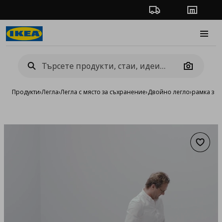
Проследяване на п
Магази
Burge
Camera
Продукти
›
Легла
›
Легла с място за съхранение
›
Двойно легло
›
рамка за л
Добав