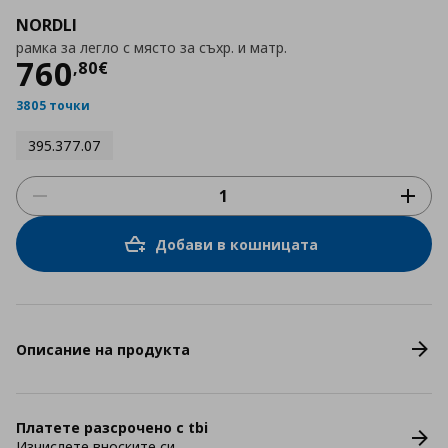
NORDLI
рамка за легло с място за съхр. и матр.
Цена
760,80 €
760
,
80
€
3805 точки
395.377.07
Добави в кошницата
Описание на продукта
Платете разсрочено с tbi
Изчислете вноските си