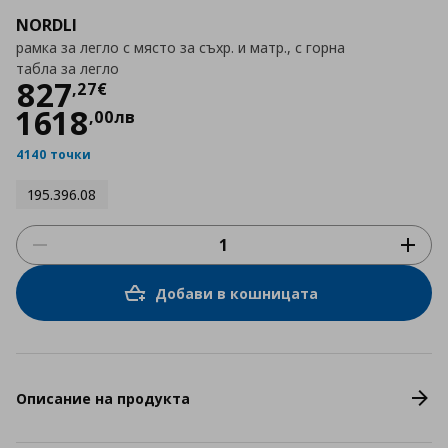
NORDLI
рамка за легло с място за съхр. и матр., с горна
табла за легло
Цена
827,27 €
827
,
27
€
1618
,
00
лв
4140 точки
195.396.08
Добави в кошницата
Описание на продукта