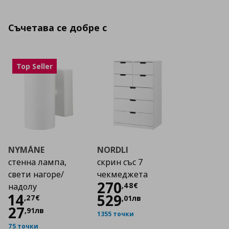
Съчетава се добре с
Top Seller
NYMÅNE
NORDLI
стенна лампа,
скрин със 7
свети нагоре/
чекмеджета
Цена
270,48 €
270
,
48
€
надолу
Цена
14,27 €
14
529
,
27
€
,
01
лв
27
,
91
лв
1355 точки
75 точки