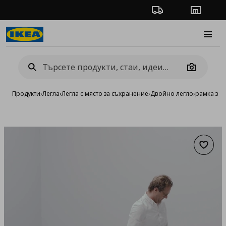
Проследяване на п
Магази
Burge
Camera
Продукти
›
Легла
›
Легла с място за съхранение
›
Двойно легло
›
рамка за л
Добав