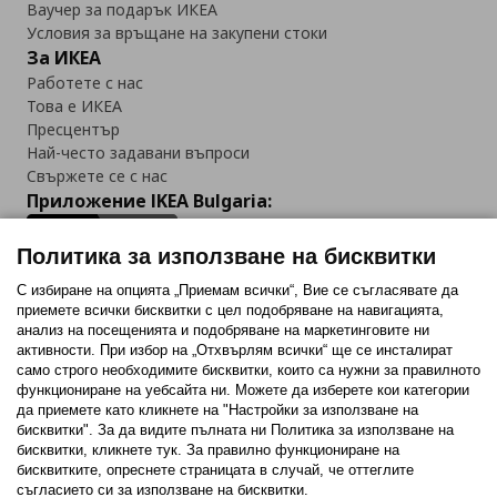
Ваучер за подарък ИКЕА
Условия за връщане на закупени стоки
За ИКЕА
Работете с нас
Това е ИКЕА
Пресцентър
Най-често задавани въпроси
Свържете се с нас
Приложение IKEA Bulgaria:
Политика за използване на бисквитки
С избиране на опцията „Приемам всички“, Вие се съгласявате да
приемете всички бисквитки с цел подобряване на навигацията,
Последвайте ни:
анализ на посещенията и подобряване на маркетинговите ни
активности. При избор на „Отхвърлям всички“ ще се инсталират
Facebook
Twitter
Youtube
Pinterest
Instagram
само строго необходимитe бисквитки, които са нужни за правилното
функциониране на уебсайта ни. Можете да изберете кои категории
да приемете като кликнете на "Настройки за използване на
бисквитки". За да видите пълната ни Политика за използване на
бисквитки, кликнете тук. За правилно функциониране на
бисквитките, опреснете страницата в случай, че оттеглите
съгласието си за използване на бисквитки.
Политика за използване на бисквитки (Cookies)