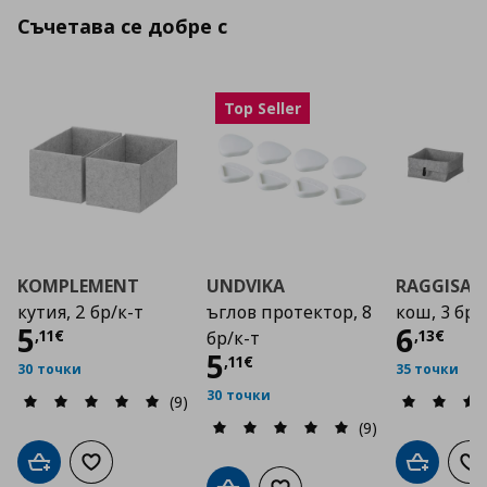
Съчетава се добре с
Top Seller
KOMPLEMENT
UNDVIKA
RAGGISAR
кутия, 2 бр/к-т
ъглов протектор, 8
кош, 3 бр/
Цена
5,11 €
Цена
5
6
,
11
€
,
13
€
бр/к-т
Цена
5,11 €
5
,
11
€
30 точки
35 точки
30 точки
(9)
(9)
Добави в кошницата
Добави към списъка с любими
Добави в
До