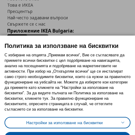
Това е ИКЕА
Пресцентър
Най-често задавани въпроси
Свържете се с нас
Приложение IKEA Bulgaria:
Политика за използване на бисквитки
С избиране на опцията „Приемам всички“, Вие се съгласявате да
приемете всички бисквитки с цел подобряване на навигацията,
Последвайте ни:
анализ на посещенията и подобряване на маркетинговите ни
активности. При избор на „Отхвърлям всички“ ще се инсталират
Facebook
Twitter
Youtube
Pinterest
Instagram
само строго необходимитe бисквитки, които са нужни за правилното
функциониране на уебсайта ни. Можете да изберете кои категории
да приемете като кликнете на "Настройки за използване на
бисквитки". За да видите пълната ни Политика за използване на
бисквитки, кликнете тук. За правилно функциониране на
бисквитките, опреснете страницата в случай, че оттеглите
съгласието си за използване на бисквитки.
Политика за използване на бисквитки (Cookies)
Избор на настройки за използване на бисквитки
Настройки за използване на бисквитки
Условия за ползване на ikea.bg
Обща политика за личните данни
Политика за защита на личните данни на ikea.bg