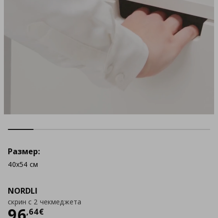
Размер:
40x54 см
NORDLI
скрин с 2 чекмеджета
Цена
96,64 €
96
,
64
€