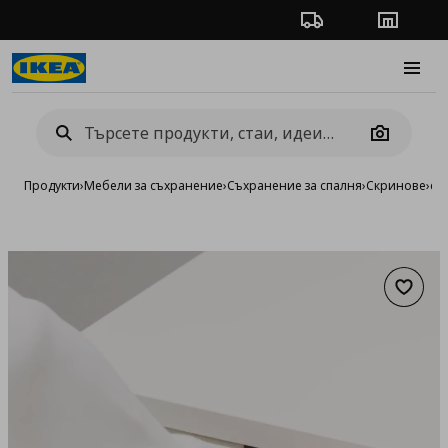
Проследяване на п
Магази
Burge
Camera
Продукти
›
Мебели за съхранение
›
Съхранение за спалня
›
Скринове
›
ск
Добав