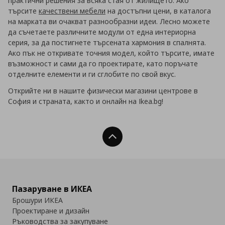
практични решения за всяка стая от жилището. Ако
търсите
качествени мебели
на достъпни цени, в каталога
на марката ви очакват разнообразни идеи. Лесно можете
да съчетаете различните модули от една интериорна
серия, за да постигнете търсената хармония в спалнята.
Ако пък не откривате точния модел, който търсите, имате
възможност и сами да го проектирате, като поръчате
отделните елементи и ги сглобите по свой вкус.
Открийте ни в нашите физически магазини центрове в
София и страната, както и онлайн на Ikea.bg!
Нагоре
Пазаруване в ИКЕА
Брошури ИКЕА
Проектиране и дизайн
Ръководства за закупуване