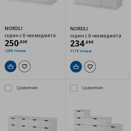
NORDLI
NORDLI
скрин с 6 чекмеджета
скрин с 6 чекмеджета
Цена
250,03 €
250
Цена
234,69 €
234
,
03
€
,
69
€
1255 точки
1175 точки
Добави в кошницата
Добави към списъка с любими
Добави в кошницата
Добави към списъка
Сравнение
Сравнение