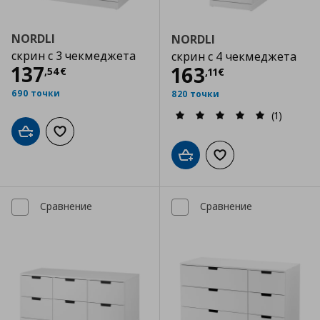
NORDLI
NORDLI
скрин с 3 чекмеджета
скрин с 4 чекмеджета
Цена
137,54 €
137
Цена
163,11 €
163
,
54
€
,
11
€
690 точки
820 точки
(1)
Добави в кошницата
Добави към списъка с любими
Добави в кошницата
Добави към списъка
Сравнение
Сравнение