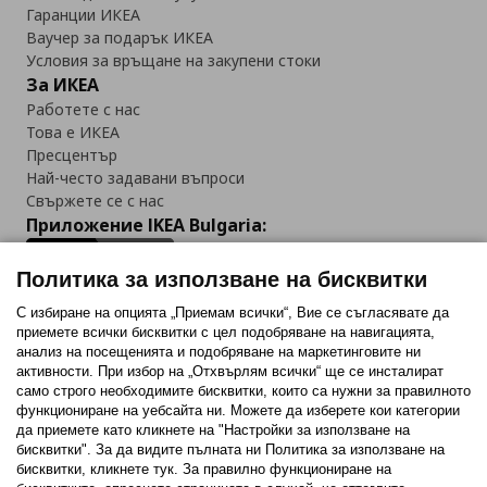
Гаранции ИКЕА
Ваучер за подарък ИКЕА
Условия за връщане на закупени стоки
За ИКЕА
Работете с нас
Това е ИКЕА
Пресцентър
Най-често задавани въпроси
Свържете се с нас
Приложение IKEA Bulgaria:
Политика за използване на бисквитки
С избиране на опцията „Приемам всички“, Вие се съгласявате да
приемете всички бисквитки с цел подобряване на навигацията,
Последвайте ни:
анализ на посещенията и подобряване на маркетинговите ни
активности. При избор на „Отхвърлям всички“ ще се инсталират
Facebook
Twitter
Youtube
Pinterest
Instagram
само строго необходимитe бисквитки, които са нужни за правилното
функциониране на уебсайта ни. Можете да изберете кои категории
да приемете като кликнете на "Настройки за използване на
бисквитки". За да видите пълната ни Политика за използване на
бисквитки, кликнете тук. За правилно функциониране на