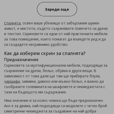
Зареди още
Спалнята
, освен ваше убежище от забързания шумен
живот, е мястото, където съхранявате повечето си дрехи
и текстил. Скриновете са едни от най-практичните мебели
за това помещение, които помагат да въведете ред и да
си създадете несравнимо удобство.
Как да изберем скрин за спалнята?
Предназначение
Скриновете са мултифункционални мебели, подходящи за
съхранение на дрехи, бельо, обувки и други вещи. В
зависимост от това дали ще там ще прибирате блузи,
чаршафи
, завивки, дамско или мъжко бельо, е важно да
съобразите големината на шкафовете и чекмеджетата с
тази на бъдещото им съдържание.
Има значение и за колко човека ще бъде предназначен.
Ако е за двама, най-подходящи са моделите с четен брой
симетрични чекмеджета за създаване на най-добра