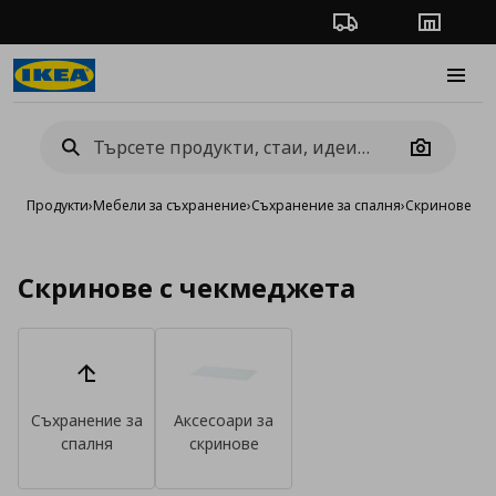
Проследяване на п
Магази
Burge
Camera
Продукти
›
Мебели за съхранение
›
Съхранение за спалня
›
Скринове
Скринове с чекмеджета
Съхранение за
Аксесоари за
спалня
скринове