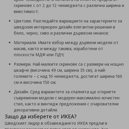
скринове с от 2 до 12 чекмеджета с различна ширина и
вместимост;
Цветове. Разгледайте вариациите на характерните за
шведския интериорен дизайн елегантни решения в
бяло, черно, сиво и различни дървесни нюанси;
Материали. Имате избор между дървени модели от
масив, както и между такива, изработени от
плоскости МДФ или ПДЧ;
Размери. Най-малките скринове са с размери на нощно
шкафче (височина 49 см, ширина 35 см), а най-
големите – с над 10 чекмеджета, достигат ширина 160
см и височина 150 см;
Дизайн. Сред вариантите за спалнята ще откриете
съвременни модели с модерен максимално изчистен
стил, както и винтидж предложения с очарователни
декоративни детайли.
Защо да изберете от ИКЕА?
Шведският лидер в обзавеждането ИКЕА предлага