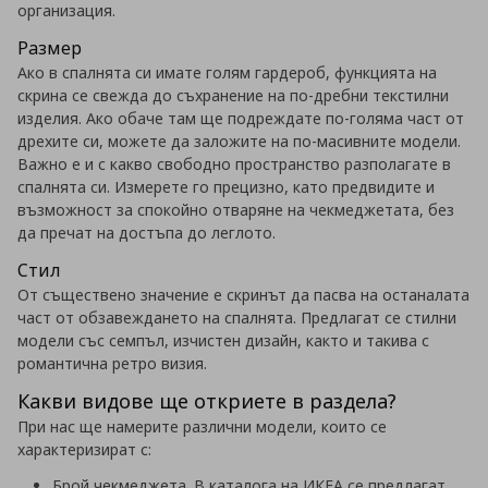
организация.
Размер
Ако в спалнята си имате голям гардероб, функцията на
скрина се свежда до съхранение на по-дребни текстилни
изделия. Ако обаче там ще подреждате по-голяма част от
дрехите си, можете да заложите на по-масивните модели.
Важно е и с какво свободно пространство разполагате в
спалнята си. Измерете го прецизно, като предвидите и
възможност за спокойно отваряне на чекмеджетата, без
да пречат на достъпа до леглото.
Стил
От съществено значение е скринът да пасва на останалата
част от обзавеждането на спалнята. Предлагат се стилни
модели със семпъл, изчистен дизайн, както и такива с
романтична ретро визия.
Какви видове ще откриете в раздела?
При нас ще намерите различни модели, които се
характеризират с:
Брой чекмеджета. В каталога на ИКЕА се предлагат