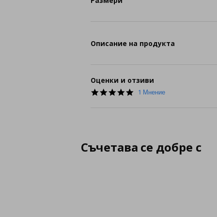
Размери
Описание на продукта
Оценки и отзиви
5.0
1 Мнение
star
rating
Съчетава се добре с