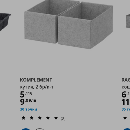
KOMPLEMENT
RA
кутия, 2 бр/к-т
кош
Цена
5,11 €
Ц
5
6
,
11
€
,
1
9
11
,
99
лв
30 точки
35 
(9)