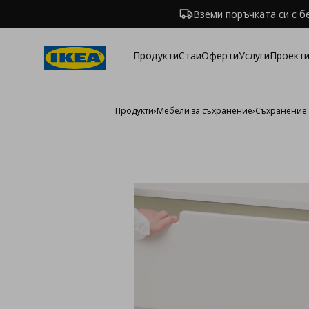
Вземи поръчката си с б
Продукти
Стаи
Оферти
Услуги
Проекти
Продукти
›
Мебели за съхранение
›
Съхранение 