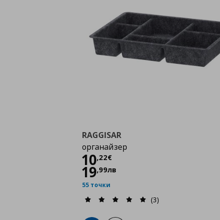
RAGGISAR
органайзер
Цена
10,22 €
10
,
22
€
19
,
99
лв
55 точки
(3)