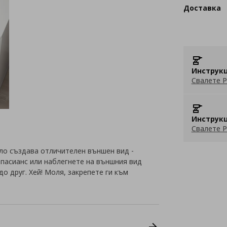
Доставка
Инструкц
Свалете P
Инструкц
Свалете P
ло създава отличителен външен вид -
 пасианс или наблегнете на външния вид
о друг. Хей! Моля, закрепете ги към