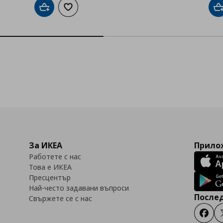
Добави в кошницата
Добави към списъка с любими
Д
За ИКЕА
Прилож
Работете с нас
Това е ИКЕА
Пресцентър
Най-често задавани въпроси
Послед
Свържете се с нас
Faceb