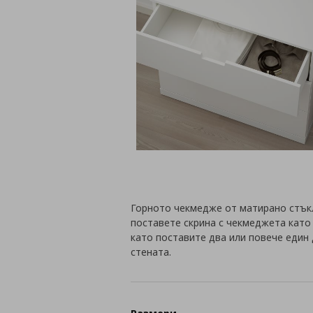
Горното чекмедже от матирано стък
поставете скрина с чекмеджета като
като поставите два или повече един д
стената.