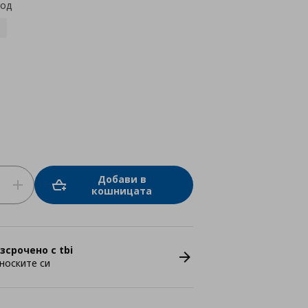
код
Добави в
кошницата
зсрочено с tbi
носките си