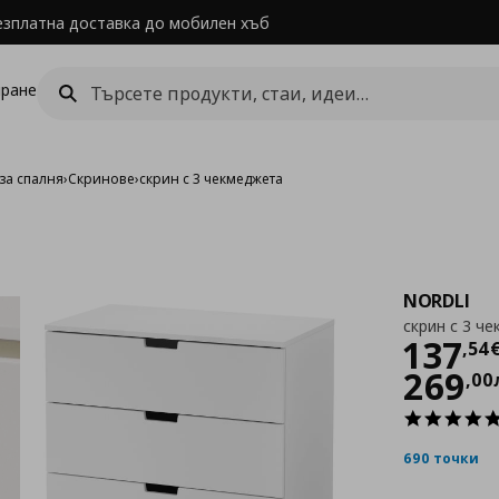
езплатна доставка до мобилен хъб
ране
за спалня
›
Скринове
›
скрин с 3 чекмеджета
NORDLI
скрин с 3 ч
Цен
137
,
54
269
,
00
690 точки