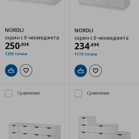
NORDLI
NORDLI
скрин с 6 чекмеджета
скрин с 6 чекмеджета
Цена
250,03 €
250
Цена
234,69 €
234
,
03
€
,
69
€
1255 точки
1175 точки
Добави в кошницата
Добави към списъка с любими
Добави в кошницата
Добави към списъка
Сравнение
Сравнение