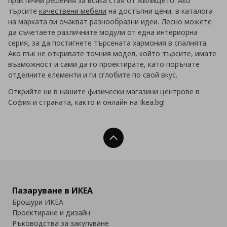
практични решения за всяка стая от жилището. Ако
търсите
качествени мебели
на достъпни цени, в каталога
на марката ви очакват разнообразни идеи. Лесно можете
да съчетаете различните модули от една интериорна
серия, за да постигнете търсената хармония в спалнята.
Ако пък не откривате точния модел, който търсите, имате
възможност и сами да го проектирате, като поръчате
отделните елементи и ги сглобите по свой вкус.
Открийте ни в нашите физически магазини центрове в
София и страната, както и онлайн на Ikea.bg!
Нагоре
Пазаруване в ИКЕА
Брошури ИКЕА
Проектиране и дизайн
Ръководства за закупуване