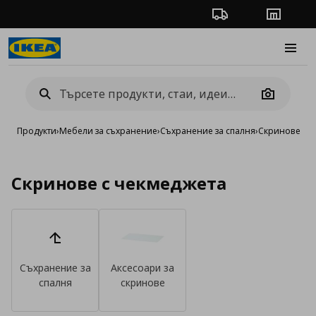
Проследяване на п
Магази
Burge
Camera
Продукти
›
Мебели за съхранение
›
Съхранение за спалня
›
Скринове
Скринове с чекмеджета
Съхранение за
Аксесоари за
спалня
скринове