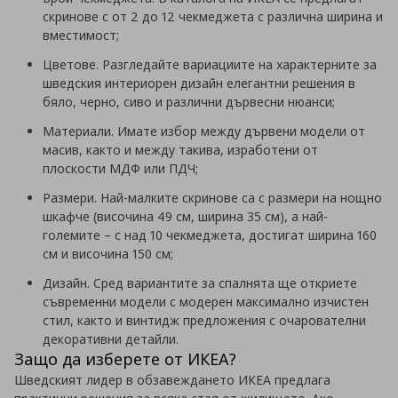
скринове с от 2 до 12 чекмеджета с различна ширина и
вместимост;
Цветове. Разгледайте вариациите на характерните за
шведския интериорен дизайн елегантни решения в
бяло, черно, сиво и различни дървесни нюанси;
Материали. Имате избор между дървени модели от
масив, както и между такива, изработени от
плоскости МДФ или ПДЧ;
Размери. Най-малките скринове са с размери на нощно
шкафче (височина 49 см, ширина 35 см), а най-
големите – с над 10 чекмеджета, достигат ширина 160
см и височина 150 см;
Дизайн. Сред вариантите за спалнята ще откриете
съвременни модели с модерен максимално изчистен
стил, както и винтидж предложения с очарователни
декоративни детайли.
Защо да изберете от ИКЕА?
Шведският лидер в обзавеждането ИКЕА предлага