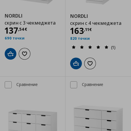
NORDLI
NORDLI
скрин с 3 чекмеджета
скрин с 4 чекмеджета
Цена
137,54 €
137
Цена
163,11 €
163
,
54
€
,
11
€
690 точки
820 точки
(1)
Добави в кошницата
Добави към списъка с любими
Добави в кошницата
Добави към списъка
Сравнение
Сравнение