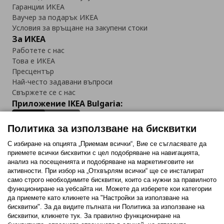
Гаранции ИКЕА
Ваучер за подарък ИКЕА
Условия за връщане на закупени стоки
За ИКЕА
Работете с нас
Това е ИКЕА
Пресцентър
Най-често задавани въпроси
Свържете се с нас
Приложение IKEA Bulgaria:
Политика за използване на бисквитки
С избиране на опцията „Приемам всички“, Вие се съгласявате да
приемете всички бисквитки с цел подобряване на навигацията,
Последвайте ни:
анализ на посещенията и подобряване на маркетинговите ни
активности. При избор на „Отхвърлям всички“ ще се инсталират
Facebook
Twitter
Youtube
Pinterest
Instagram
само строго необходимитe бисквитки, които са нужни за правилното
функциониране на уебсайта ни. Можете да изберете кои категории
да приемете като кликнете на "Настройки за използване на
бисквитки". За да видите пълната ни Политика за използване на
бисквитки, кликнете тук. За правилно функциониране на