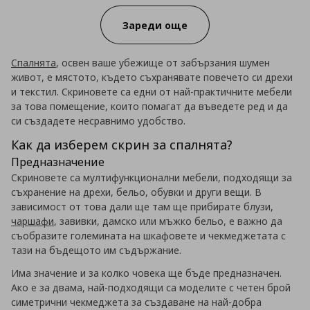
Зареди още
Спалнята
, освен ваше убежище от забързания шумен
живот, е мястото, където съхранявате повечето си дрехи
и текстил. Скриновете са едни от най-практичните мебели
за това помещение, които помагат да въведете ред и да
си създадете несравнимо удобство.
Как да изберем скрин за спалнята?
Предназначение
Скриновете са мултифункционални мебели, подходящи за
съхранение на дрехи, бельо, обувки и други вещи. В
зависимост от това дали ще там ще прибирате блузи,
чаршафи
, завивки, дамско или мъжко бельо, е важно да
съобразите големината на шкафовете и чекмеджетата с
тази на бъдещото им съдържание.
Има значение и за колко човека ще бъде предназначен.
Ако е за двама, най-подходящи са моделите с четен брой
симетрични чекмеджета за създаване на най-добра