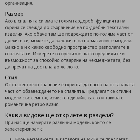
организация.
Размер
Ако в спалнята си имате голям гардероб, функцията на
скрина се свежда до съхранение на по-дребни текстилни
изделия. Ако обаче там ще подреждате по-голяма част от
дрехите си, можете да заложите на по-масивните модели.
Важно е и с какво свободно пространство разполагате в
спалнята си. Измерете го прецизно, като предвидите и
възможност за спокойно отваряне на чекмеджетата, без
да пречат на достъпа до леглото.
Стил
От съществено значение е скринът да пасва на останалата
част от обзавеждането на спалнята. Предлагат се стилни
модели със семпъл, изчистен дизайн, както и такива с
романтична ретро визия.
Какви видове ще откриете в раздела?
При нас ще намерите различни модели, които се
характеризират с:
Брой чекмеджета. В каталога на ИКЕА се предлагат