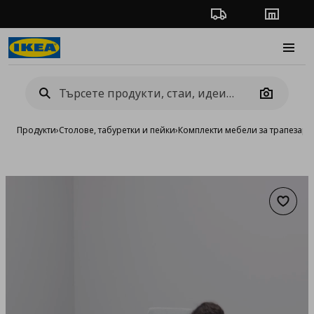
Проследяване на п
Магази
Burge
Camera
Продукти
›
Столове, табуретки и пейки
›
Комплекти мебели за трапезари
Добав