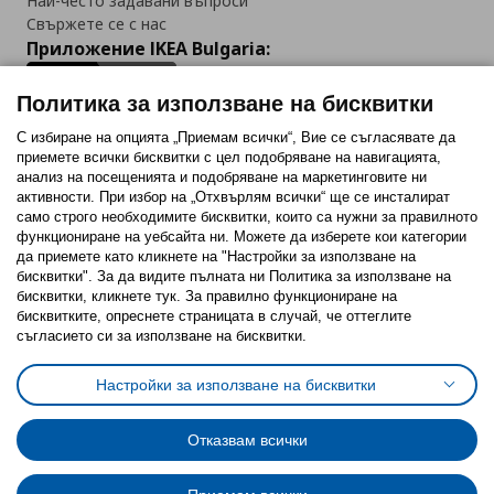
Най-често задавани въпроси
Свържете се с нас
Приложение IKEA Bulgaria:
Политика за използване на бисквитки
С избиране на опцията „Приемам всички“, Вие се съгласявате да
приемете всички бисквитки с цел подобряване на навигацията,
Последвайте ни:
анализ на посещенията и подобряване на маркетинговите ни
активности. При избор на „Отхвърлям всички“ ще се инсталират
Facebook
Twitter
Youtube
Pinterest
Instagram
само строго необходимитe бисквитки, които са нужни за правилното
функциониране на уебсайта ни. Можете да изберете кои категории
да приемете като кликнете на "Настройки за използване на
бисквитки". За да видите пълната ни Политика за използване на
бисквитки, кликнете тук. За правилно функциониране на
бисквитките, опреснете страницата в случай, че оттеглите
съгласието си за използване на бисквитки.
Политика за използване на бисквитки (Cookies)
Избор на настройки за използване на бисквитки
Настройки за използване на бисквитки
Условия за ползване на ikea.bg
Обща политика за личните данни
Политика за защита на личните данни на ikea.bg
Общи условия на програма IKEA Family
Отказвам всички
Политика за защита на лични данни на програма IKEA Family