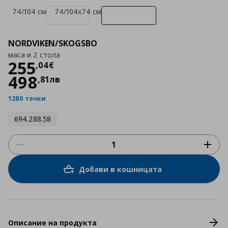
74/104 см
74/104x74 см
NORDVIKEN/SKOGSBO
маса и 2 стола
Цена
255,04 €
255
,
04
€
498
,
81
лв
1280 точки
694.288.58
Добави в кошницата
Описание на продукта