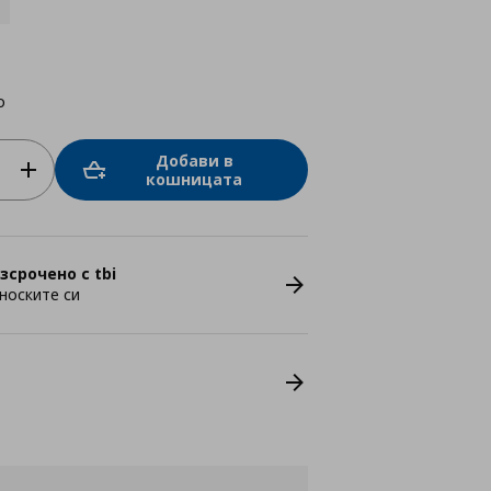
о
Добави в
кошницата
зсрочено с tbi
носките си