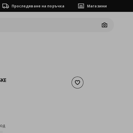
Проследяване на поръчка
Магазини
Camera
KE
Добави към списъка с люб
а
51,08 €
код