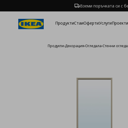
Вземи поръчката си с б
Продукти
Стаи
Оферти
Услуги
Проекти
Продукти
›
Декорация
›
Огледала
›
Стенни огледа