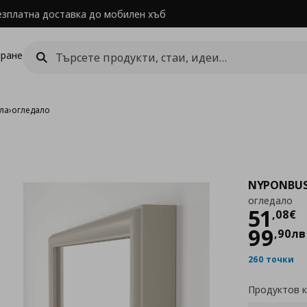
езплатна доставка до мобилен хъб
ране
ла
›
огледало
NYPONBUS
огледало
Цен
51
,
08
€
99
,
90
лв
260 точки
Продуктов 