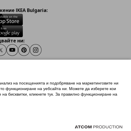
ение IKEA Bulgaria:
вайте ни:
ook
Twitter
Youtube
Pinterest
Instagram
 анализ на посещенията и подобряване на маркетинговите ни
олзване на ikea.bg
ото функциониране на уебсайта ни. Можете да изберете кои
 IKEA Family
е на бисквитки, кликнете тук. За правилно функциониране на