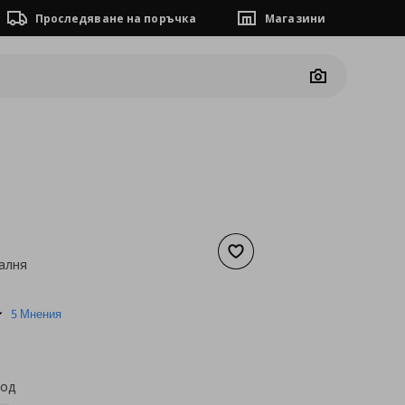
Проследяване на поръчка
Магазини
Camera
Добави към списъка с люб
алня
а
96,63 €
4.8
5 Мнения
star
rating
код