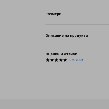
Размери
Описание на продукта
Оценки и отзиви
4.8
5 Мнения
star
rating