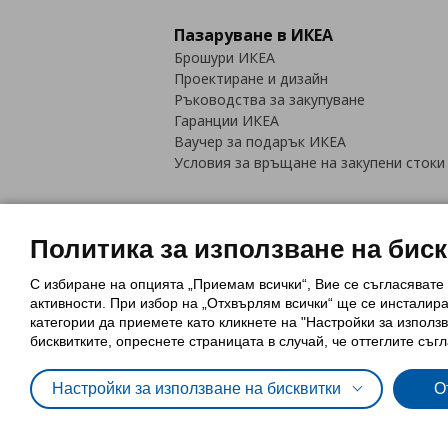
Пазаруване в ИКЕА
Брошури ИКЕА
Проектиране и дизайн
Ръководства за закупуване
Гаранции ИКЕА
Ваучер за подарък ИКЕА
Условия за връщане на закупени стоки
Политика за използване на бис
С избиране на опцията „Приемам всички“, Вие се съгласявате
Политика за използване на бискви
активности. При избор на „Отхвърлям всички“ ще се инсталир
Обща политика за личните данни
категории да приемете като кликнете на "Настройки за използв
Политика за защита на лични данн
бисквитките, опреснете страницата в случай, че оттеглите съгл
Настройки за използване на бисквитки
О
© Inter-IKEA Systems B.V. 1999 - 2025