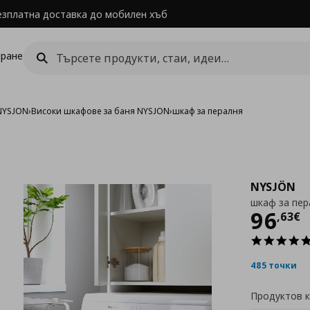
езплатна доставка до мобилен хъб
ране
NYSJON
›
Високи шкафове за баня NYSJON
›
шкаф за пералня
NYSJÖN
шкаф за пер
Цен
96
,
63
€
485 точки
Продуктов 