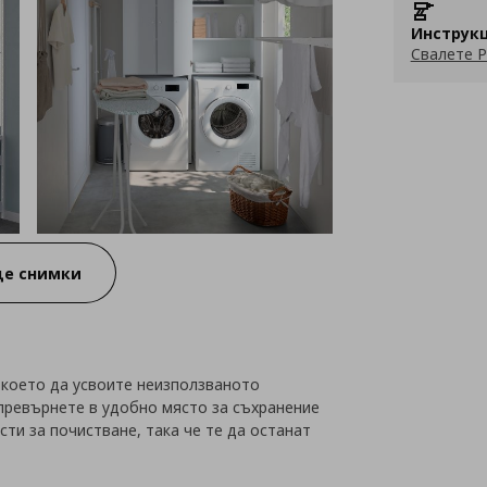
Инструкц
Свалете P
е снимки
с което да усвоите неизползваното
 превърнете в удобно място за съхранение
ти за почистване, така че те да останат