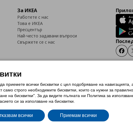
За ИКЕА
Прилож
Работете с нас
Това е ИКЕА
Пресцентър
Най-често задавани въпроси
Послед
Свържете се с нас
Faceb
квитки
 да приемете всички бисквитки с цел подобряване на навигацията,
тки (Cookies)
Избор на настройки за използване на бисквитки
Условия за п
ат само строго необходимитe бисквитки, които са нужни за правилн
Политика за защита на личните данни на ikea.bg
Общи условия на програма
ане на бисквитки". За да видите пълната ни Политика за използван
и на програма IKEA Family
асието си за използване на бисквитки.
тказвам всички
Приемам всички