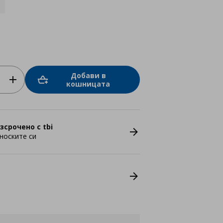
Добави в
кошницата
зсрочено с tbi
носките си