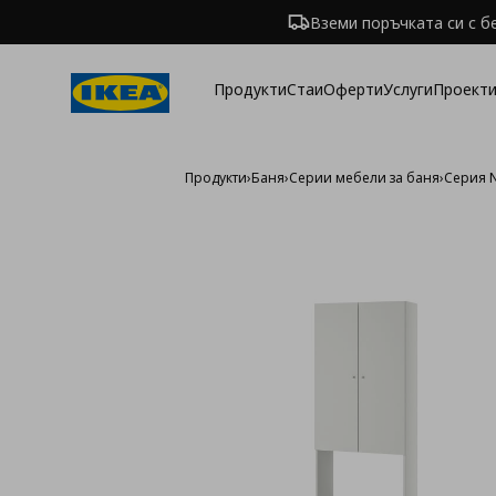
Вземи поръчката си с б
Продукти
Стаи
Оферти
Услуги
Проекти
Продукти
›
Баня
›
Серии мебели за баня
›
Серия 