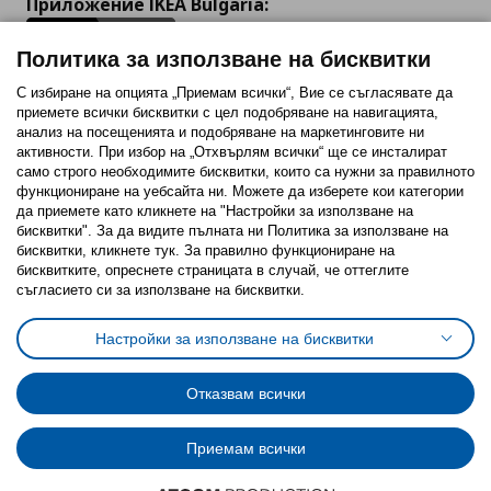
Приложение IKEA Bulgaria:
Политика за използване на бисквитки
С избиране на опцията „Приемам всички“, Вие се съгласявате да
приемете всички бисквитки с цел подобряване на навигацията,
Последвайте ни:
анализ на посещенията и подобряване на маркетинговите ни
активности. При избор на „Отхвърлям всички“ ще се инсталират
Facebook
Twitter
Youtube
Pinterest
Instagram
само строго необходимитe бисквитки, които са нужни за правилното
функциониране на уебсайта ни. Можете да изберете кои категории
да приемете като кликнете на "Настройки за използване на
бисквитки". За да видите пълната ни Политика за използване на
бисквитки, кликнете тук. За правилно функциониране на
бисквитките, опреснете страницата в случай, че оттеглите
съгласието си за използване на бисквитки.
Политика за използване на бисквитки (Cookies)
Избор на настройки за използване на бисквитки
Настройки за използване на бисквитки
Условия за ползване на ikea.bg
Обща политика за личните данни
Политика за защита на личните данни на ikea.bg
Общи условия на програма IKEA Family
Отказвам всички
Политика за защита на лични данни на програма IKEA Family
Приемам всички
© Inter-IKEA Systems B.V. 1999 - 2025