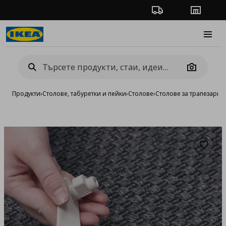
Проследяване на п
Магази
Burge
Camera
Продукти
›
Столове, табуретки и пейки
›
Столове
›
Столове за трапезария
Добав