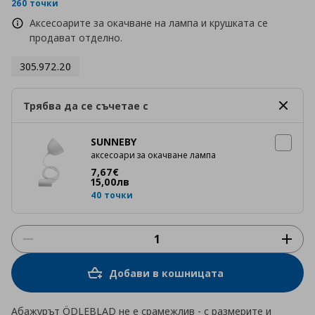
rating
260 точки
Аксесоарите за окачване на лампа и крушката се
продават отделно.
305.972.20
Трябва да се съчетае с
SUNNEBY
аксесоари за окачване лампа
Цена
7,67 €
7
,
67
€
15
,
00
лв
40 точки
Добави в кошницата
Абажурът ÖDLEBLAD не е срамежлив - с размерите и