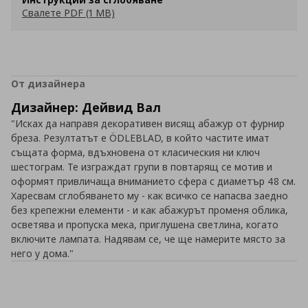
Свалете PDF (1 MB)
От дизайнера
Дизайнер: Дейвид Вал
"Исках да направя декоративен висящ абажур от фурнир
бреза. Резултатът е ÖDLEBLAD, в който частите имат
същата форма, вдъхновена от класическия ни ключ
шестограм. Те изграждат групи в повтарящ се мотив и
оформят привличаща вниманието сфера с диаметър 48 см.
Харесвам сглобяването му - как всичко се напасва заедно
без крепежни елементи - и как абажурът променя облика,
осветява и пропуска мека, приглушена светлина, когато
включите лампата. Надявам се, че ще намерите място за
него у дома."