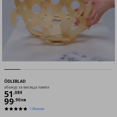
ÖDLEBLAD
абажур за висяща лампа
Цена
51,08 €
51
,
08
€
99
,
90
лв
5.0
1 Мнение
star