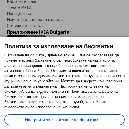
Работете с нас
Това е ИКЕА
Пресцентър
Най-често задавани въпроси
Свържете се с нас
Приложение IKEA Bulgaria:
Политика за използване на бисквитки
С избиране на опцията „Приемам всички“, Вие се съгласявате да
приемете всички бисквитки с цел подобряване на навигацията,
Последвайте ни:
анализ на посещенията и подобряване на маркетинговите ни
активности. При избор на „Отхвърлям всички“ ще се инсталират
Facebook
Twitter
Youtube
Pinterest
Instagram
само строго необходимитe бисквитки, които са нужни за правилното
функциониране на уебсайта ни. Можете да изберете кои категории
да приемете като кликнете на "Настройки за използване на
бисквитки". За да видите пълната ни Политика за използване на
бисквитки, кликнете тук. За правилно функциониране на
бисквитките, опреснете страницата в случай, че оттеглите
съгласието си за използване на бисквитки.
Политика за използване на бисквитки (Cookies)
Избор на настройки за използване на бисквитки
Настройки за използване на бисквитки
Условия за ползване на ikea.bg
Обща политика за личните данни
Политика за защита на личните данни на ikea.bg