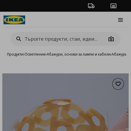
Проследяване на п
Магази
Burge
Camera
Продукти
›
Осветление
›
Абажури, основи за лампи и кабели
›
Абажури
›
а
Добав