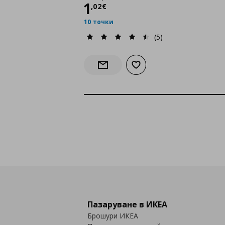
Цена
1,02 €
1
,
02
€
10 точки
(5)
Добави към списъка с лю
Информирай ме за наличност
Пазаруване в ИКЕА
Брошури ИКЕА