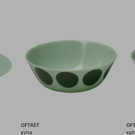
OFTAST
OF
купа
куп