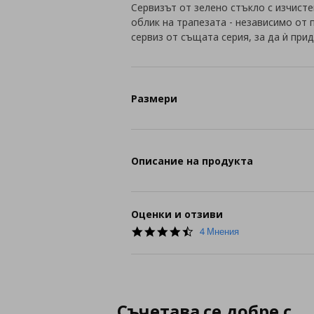
Сервизът от зелено стъкло с изчист
облик на трапезата - независимо от
сервиз от същата серия, за да ѝ при
Размери
Описание на продукта
Оценки и отзиви
4.5
4 Мнения
star
rating
Съчетава се добре с