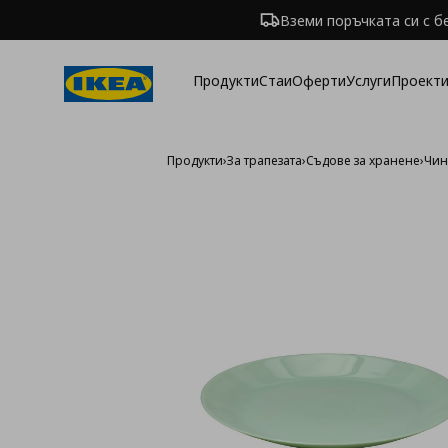
Вземи поръчката си с б
Продукти
Стаи
Оферти
Услуги
Проекти
Продукти
›
За трапезата
›
Съдове за хранене
›
Чин