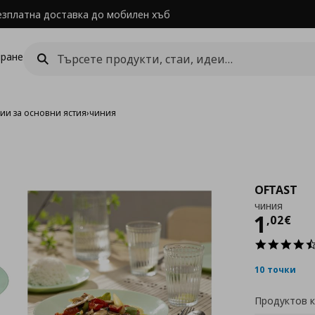
езплатна доставка до мобилен хъб
ране
ии за основни ястия
›
чиния
OFTAST
чиния
Цен
1
,
02
€
10 точки
Продуктов 