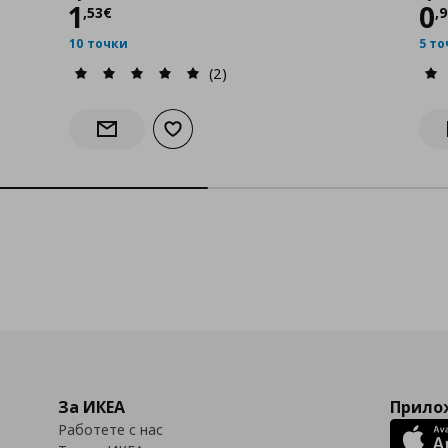
Цена
1,53 €
Ц
1
0
,
53
€
,
10 точки
5 т
(2)
бими
Добави към списъка с любими
Информирай ме за наличност
За ИКЕА
Прилож
Работете с нас