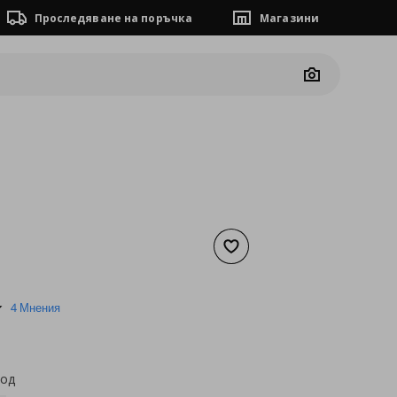
Проследяване на поръчка
Магазини
Camera
Добави към списъка с люб
а
1,02 €
4.5
4 Мнения
star
rating
код