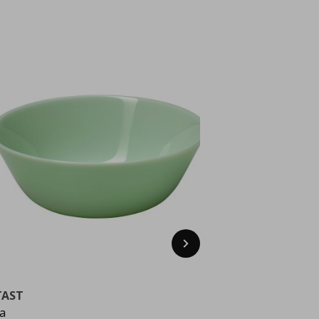
Next
TAST
KLIPPLAX
а
чаша