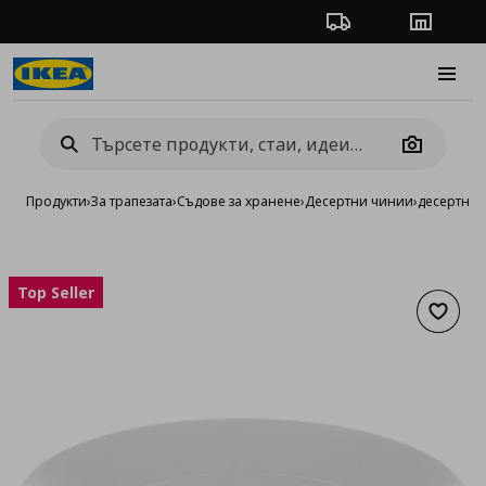
Проследяване на п
Магази
Burge
Camera
Продукти
›
За трапезата
›
Съдове за хранене
›
Десертни чинии
›
десертна 
Top Seller
Добав