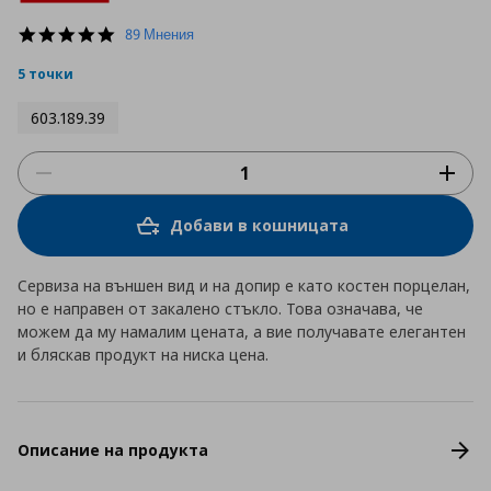
4.9
89 Мнения
star
rating
5 точки
603.189.39
Добави в кошницата
Сервиза на външен вид и на допир е като костен порцелан,
но е направен от закалено стъкло. Това означава, че
можем да му намалим цената, а вие получавате елегантен
и бляскав продукт на ниска цена.
Описание на продукта