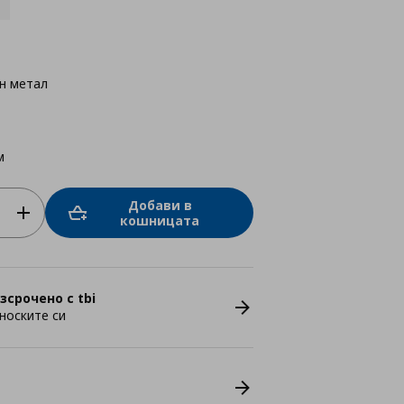
н метал
м
Добави в
кошницата
зсрочено с tbi
носките си