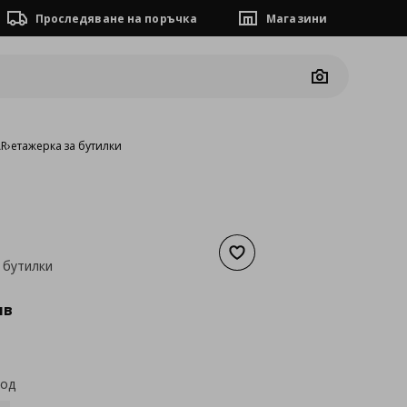
Проследяване на поръчка
Магазини
Camera
AR
›
етажерка за бутилки
Добави към списъка с люб
 бутилки
а
81,70 €
лв
код