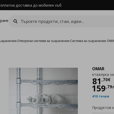
езплатна доставка до мобилен хъб
ране
съхранение
›
Отворени системи за съхранение
›
Система за съхранение OM
OMAR
етажерка за
Цен
81
,
70
€
159
,
79
410 точки
Продуктов 