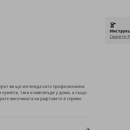
Инструкц
Свалете P
рът ви ще изглежда като професионална
в кухнята, така и навсякъде у дома, а също
ирате височината на рафтовете ѝ спрямо