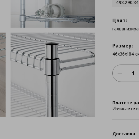
498.290.84
Цвят:
галванизира
Размер:
46x36x184 с
Платете ра
Изчислете в
Доставка