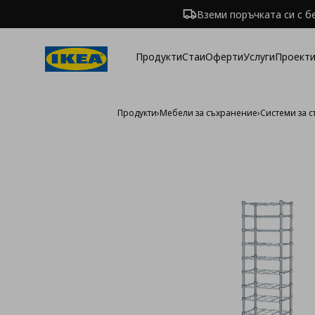
Вземи поръчката си с б
Продукти
Стаи
Оферти
Услуги
Проекти
Продукти
›
Мебели за съхранение
›
Системи за 