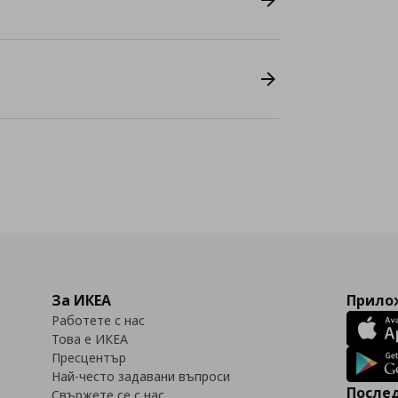
За ИКЕА
Прилож
Работете с нас
Това е ИКЕА
Пресцентър
Най-често задавани въпроси
Послед
Свържете се с нас