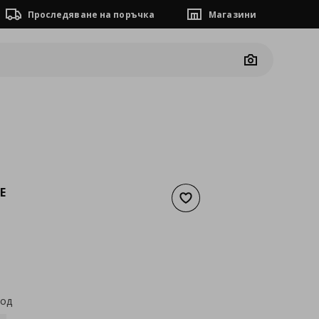
Проследяване на поръчка
Магазини
Camera
E
Добави към списъка с люб
а
35,74 €
код