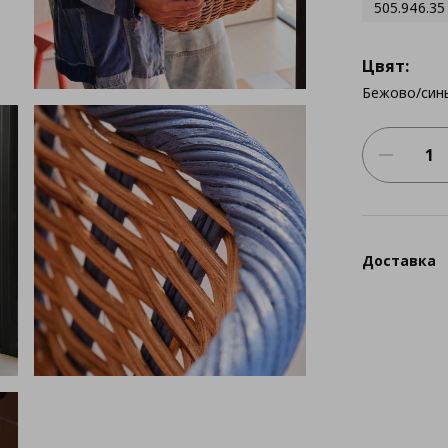
505.946.35
Цвят:
Бежово/син
Доставка