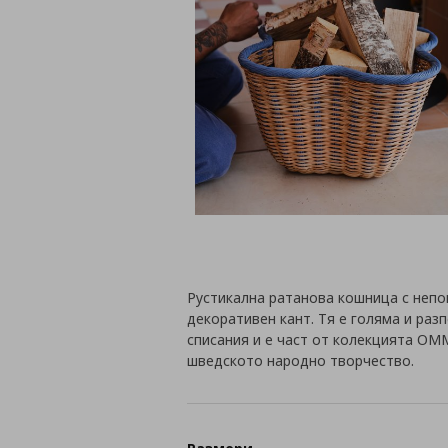
Рустикална ратанова кошница с непо
декоративен кант. Тя е голяма и раз
списания и е част от колекцията OM
шведското народно творчество.