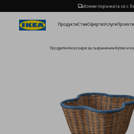
Вземи поръчката си с б
Продукти
Стаи
Оферти
Услуги
Проекти
Продукти
›
Аксесоари за съхранение
›
Кутии и к