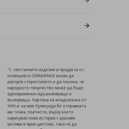
"С текстилните изделия и продукти от
колекцията OMMJÄNGE искам да
разчупя стереотипите и да покажа, че
народното творчество може да бъде
едновременно вдъхновяващо и
вълнуващо. Картина на младоженка от
XVIII в. на име Кунигунда бе отправната
ми точка, платното, върху което
нарисувах нова история с красиви
мотиви в ярки цветове, така че да