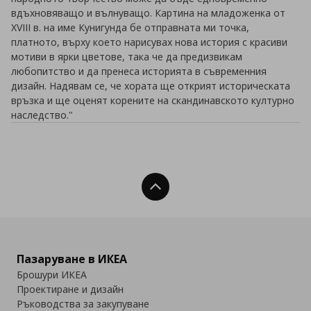
вдъхновяващо и вълнуващо. Картина на младоженка от
XVIII в. на име Кунигунда бе отправната ми точка,
платното, върху което нарисувах нова история с красиви
мотиви в ярки цветове, така че да предизвикам
любопитство и да пренеса историята в съвременния
дизайн. Надявам се, че хората ще открият историческата
връзка и ще оценят корените на скандинавското културно
наследство."
Нагоре
Пазаруване в ИКЕА
Брошури ИКЕА
Проектиране и дизайн
Ръководства за закупуване