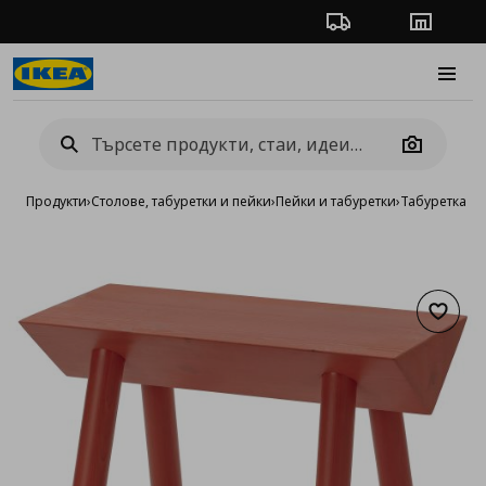
Проследяване на п
Магази
Burge
Camera
Продукти
›
Столове, табуретки и пейки
›
Пейки и табуретки
›
Табуретка
Добав