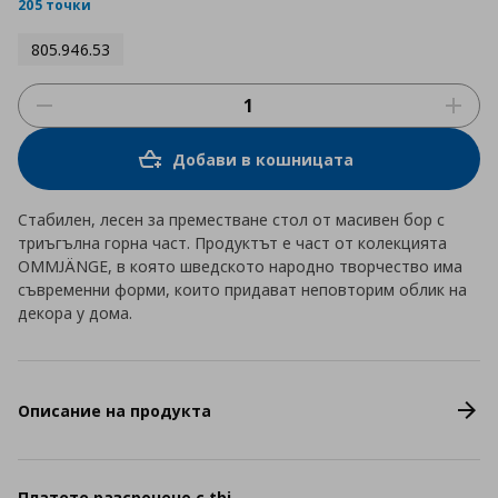
rating
205 точки
805.946.53
Добави в кошницата
Стабилен, лесен за преместване стол от масивен бор с
триъгълна горна част. Продуктът е част от колекцията
OMMJÄNGE, в която шведското народно творчество има
съвременни форми, които придават неповторим облик на
декора у дома.
Описание на продукта
Платете разсрочено с tbi