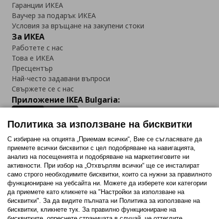
Гаранции ИКЕА
Ваучер за подарък ИКЕА
Условия за връщане на закупени стоки
За ИКЕА
Работете с нас
Това е ИКЕА
Пресцентър
Най-често задавани въпроси
Свържете се с нас
Приложение IKEA Bulgaria:
Политика за използване на бисквитки
С избиране на опцията „Приемам всички“, Вие се съгласявате да
приемете всички бисквитки с цел подобряване на навигацията,
Последвайте ни:
анализ на посещенията и подобряване на маркетинговите ни
активности. При избор на „Отхвърлям всички“ ще се инсталират
Facebook
Twitter
Youtube
Pinterest
Instagram
само строго необходимитe бисквитки, които са нужни за правилното
функциониране на уебсайта ни. Можете да изберете кои категории
да приемете като кликнете на "Настройки за използване на
бисквитки". За да видите пълната ни Политика за използване на
бисквитки, кликнете тук. За правилно функциониране на
бисквитките, опреснете страницата в случай, че оттеглите