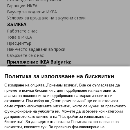
Гаранции ИКЕА
Ваучер за подарък ИКЕА
Условия за връщане на закупени стоки
За ИКЕА
Работете с нас
Това е ИКЕА
Пресцентър
Най-често задавани въпроси
Свържете се с нас
Приложение IKEA Bulgaria:
Политика за използване на бисквитки
С избиране на опцията „Приемам всички“, Вие се съгласявате да
приемете всички бисквитки с цел подобряване на навигацията,
Последвайте ни:
анализ на посещенията и подобряване на маркетинговите ни
активности. При избор на „Отхвърлям всички“ ще се инсталират
Facebook
Twitter
Youtube
Pinterest
Instagram
само строго необходимитe бисквитки, които са нужни за правилното
функциониране на уебсайта ни. Можете да изберете кои категории
да приемете като кликнете на "Настройки за използване на
бисквитки". За да видите пълната ни Политика за използване на
бисквитки, кликнете тук. За правилно функциониране на