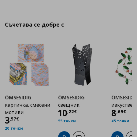
Съчетава се добре с
ÖMSESIDIG
ÖMSESIDIG
ÖMSESIDI
картичка, смесени
свещник
изкуствен
Цена
10,22 €
Цена
10
8
,
22
€
,
69
€
мотиви
Цена
3,57 €
3
,
57
€
55 точки
45 точки
20 точки