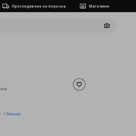
Проследяване на поръчка
Магазини
Camera
Добави към списъка с люб
нта
а
15,29 €
5.0
1 Мнение
star
rating