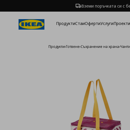
Вземи поръчката си с б
Продукти
Стаи
Оферти
Услуги
Проекти
Продукти
›
Готвене
›
Съхранение на храна
›
Чанти