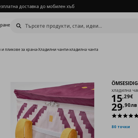
езплатна доставка до мобилен хъб
ране
 и пликове за храна
›
Хладилни чанти
›
хладилна чанта
ÖMSESIDIG
хладилна ча
Цен
15
,
29
€
29
,
90
лв
80 точки