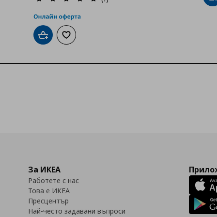
Добави в кошницата
Добави към списъка с любими
За ИКЕА
Прилож
Работете с нас
Това е ИКЕА
Пресцентър
Най-често задавани въпроси