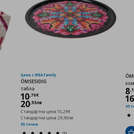
Цена с IKEA Family
ÖM
ÖMSESIDIG
ком
Ц
табла
8
,
Цена
10,70 €
10
,
70
€
1
20
,
93
лв
45 
Стандартна цена
15,29€
Стандартна цена
29,90лв
55 точки
(1)
Д