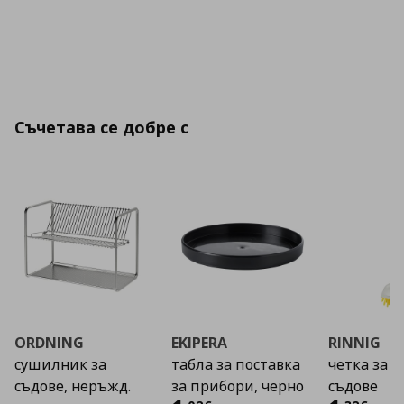
Съчетава се добре с
ORDNING
EKIPERA
RINNIG
сушилник за
табла за поставка
четка за 
съдове, неръжд.
за прибори, черно
съдове