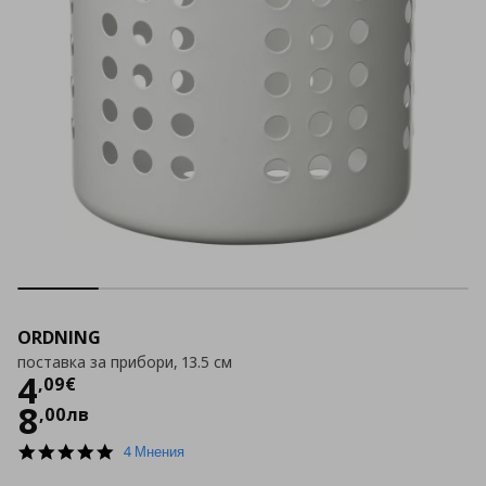
ORDNING
поставка за прибори, 13.5 см
Цена
4,09 €
4
,
09
€
8
,
00
лв
5.0
4 Мнения
star