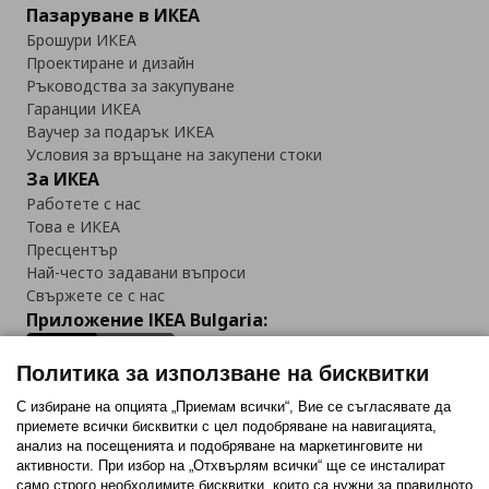
Пазаруване в ИКЕА
Брошури ИКЕА
Проектиране и дизайн
Ръководства за закупуване
Гаранции ИКЕА
Ваучер за подарък ИКЕА
Условия за връщане на закупени стоки
За ИКЕА
Работете с нас
Това е ИКЕА
Пресцентър
Най-често задавани въпроси
Свържете се с нас
Приложение IKEA Bulgaria:
Политика за използване на бисквитки
С избиране на опцията „Приемам всички“, Вие се съгласявате да
приемете всички бисквитки с цел подобряване на навигацията,
Последвайте ни:
анализ на посещенията и подобряване на маркетинговите ни
активности. При избор на „Отхвърлям всички“ ще се инсталират
Facebook
Twitter
Youtube
Pinterest
Instagram
само строго необходимитe бисквитки, които са нужни за правилното