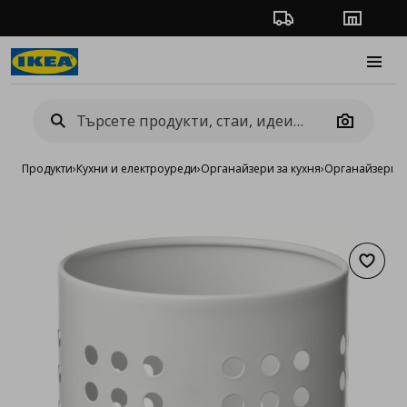
Проследяване на п
Магази
Burge
Camera
Продукти
›
Кухни и електроуреди
›
Органайзери за кухня
›
Органайзери з
Добав