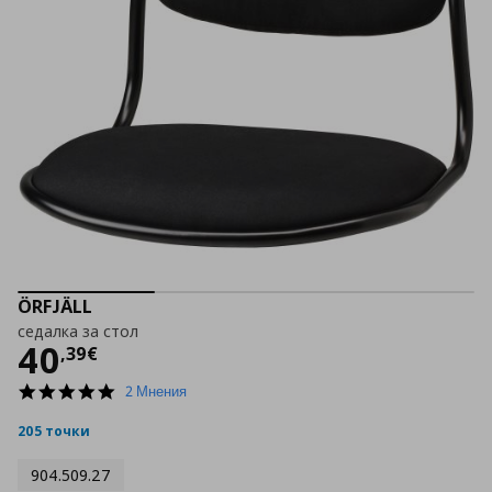
ÖRFJÄLL
седалка за стол
Цена
40,39 €
40
,
39
€
5.0
2 Мнения
star
rating
205 точки
904.509.27