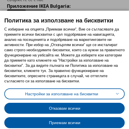
Приложение IKEA Bulgaria:
Политика за използване на бисквитки
С избиране на опцията „Приемам всички“, Вие се съгласявате да
приемете всички бисквитки с цел подобряване на навигацията,
Последвайте ни:
анализ на посещенията и подобряване на маркетинговите ни
активности. При избор на „Отхвърлям всички“ ще се инсталират
Facebook
Twitter
Youtube
Pinterest
Instagram
само строго необходимитe бисквитки, които са нужни за правилното
функциониране на уебсайта ни. Можете да изберете кои категории
да приемете като кликнете на "Настройки за използване на
бисквитки". За да видите пълната ни Политика за използване на
бисквитки, кликнете тук. За правилно функциониране на
бисквитките, опреснете страницата в случай, че оттеглите
съгласието си за използване на бисквитки.
Политика за използване на бисквитки (Cookies)
Избор на настройки за използване на бисквитки
Настройки за използване на бисквитки
Условия за ползване на ikea.bg
Обща политика за личните данни
Политика за защита на личните данни на ikea.bg
Общи условия на програма IKEA Family
Отказвам всички
Политика за защита на лични данни на програма IKEA Family
Приемам всички