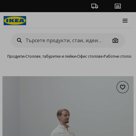
Проследяване на п
Магази
Burge
Camera
Продукти
›
Столове, табуретки и пейки
›
Офис столове
›
Работни столове
›
Добав