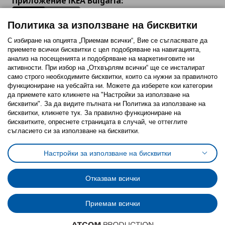
Приложение IKEA Bulgaria:
Политика за използване на бисквитки
С избиране на опцията „Приемам всички“, Вие се съгласявате да
приемете всички бисквитки с цел подобряване на навигацията,
Последвайте ни:
анализ на посещенията и подобряване на маркетинговите ни
активности. При избор на „Отхвърлям всички“ ще се инсталират
Facebook
Twitter
Youtube
Pinterest
Instagram
само строго необходимитe бисквитки, които са нужни за правилното
функциониране на уебсайта ни. Можете да изберете кои категории
да приемете като кликнете на "Настройки за използване на
бисквитки". За да видите пълната ни Политика за използване на
бисквитки, кликнете тук. За правилно функциониране на
бисквитките, опреснете страницата в случай, че оттеглите
съгласието си за използване на бисквитки.
Политика за използване на бисквитки (Cookies)
Избор на настройки за използване на бисквитки
Настройки за използване на бисквитки
Условия за ползване на ikea.bg
Обща политика за личните данни
Политика за защита на личните данни на ikea.bg
Общи условия на програма IKEA Family
Отказвам всички
Политика за защита на лични данни на програма IKEA Family
Приемам всички
© Inter-IKEA Systems B.V. 1999 - 2025