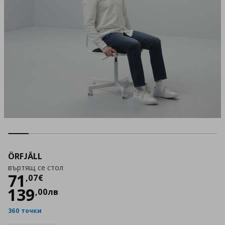
ÖRFJÄLL
въртящ се стол
Цена
71,07 €
71
,
07
€
139
,
00
лв
360 точки