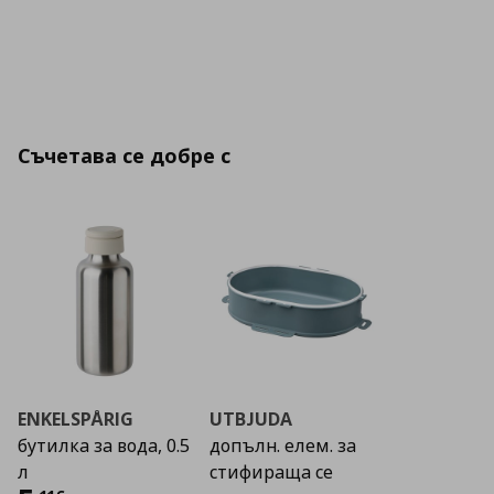
Съчетава се добре с
ENKELSPÅRIG
UTBJUDA
бутилка за вода, 0.5
допълн. елем. за
л
стифираща се