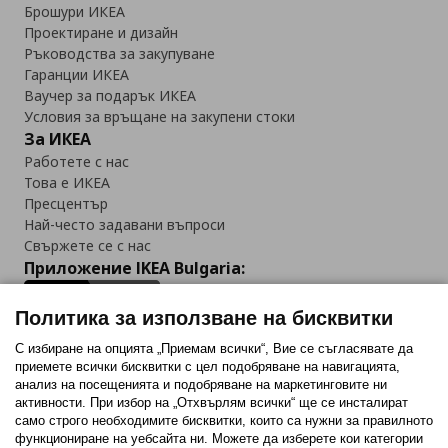
Брошури ИКЕА
Проектиране и дизайн
Ръководства за закупуване
Гаранции ИКЕА
Ваучер за подарък ИКЕА
Условия за връщане на закупени стоки
За ИКЕА
Работете с нас
Това е ИКЕА
Пресцентър
Най-често задавани въпроси
Свържете се с нас
Приложение IKEA Bulgaria:
Политика за използване на бисквитки
С избиране на опцията „Приемам всички“, Вие се съгласявате да
приемете всички бисквитки с цел подобряване на навигацията,
Последвайте ни:
анализ на посещенията и подобряване на маркетинговите ни
активности. При избор на „Отхвърлям всички“ ще се инсталират
Facebook
Twitter
Youtube
Pinterest
Instagram
само строго необходимитe бисквитки, които са нужни за правилното
функциониране на уебсайта ни. Можете да изберете кои категории