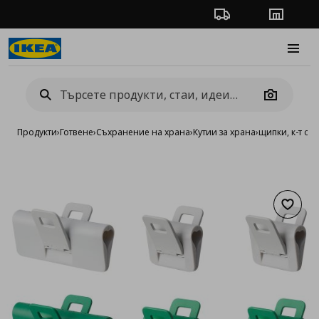
Проследяване на п
Магази
Burge
Camera
Продукти
›
Готвене
›
Съхранение на храна
›
Кутии за храна
›
щипки, к-т от 
Добав