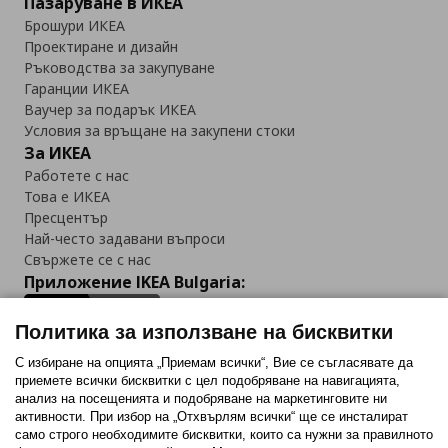
Пазаруване в ИКЕА
Брошури ИКЕА
Проектиране и дизайн
Ръководства за закупуване
Гаранции ИКЕА
Ваучер за подарък ИКЕА
Условия за връщане на закупени стоки
За ИКЕА
Работете с нас
Това е ИКЕА
Пресцентър
Най-често задавани въпроси
Свържете се с нас
Приложение IKEA Bulgaria:
Политика за използване на бисквитки
С избиране на опцията „Приемам всички“, Вие се съгласявате да
приемете всички бисквитки с цел подобряване на навигацията,
Последвайте ни:
анализ на посещенията и подобряване на маркетинговите ни
активности. При избор на „Отхвърлям всички“ ще се инсталират
Facebook
Twitter
Youtube
Pinterest
Instagram
само строго необходимитe бисквитки, които са нужни за правилното