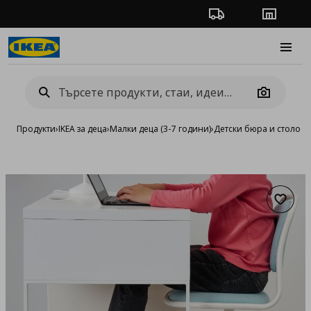
Проследяване на п
Магази
Burge
Camera
Продукти
›
IKEA за деца
›
Малки деца (3-7 години)
›
Детски бюра и столове
Добав