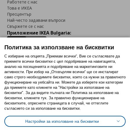
Работете с нас
Това е ИКЕА
Пресцентър
Най-често задавани въпроси
Свържете се с нас
Приложение IKEA Bulgaria:
Политика за използване на бисквитки
С избиране на опцията „Приемам всички“, Вие се съгласявате да
приемете всички бисквитки с цел подобряване на навигацията,
Последвайте ни:
анализ на посещенията и подобряване на маркетинговите ни
активности. При избор на „Отхвърлям всички“ ще се инсталират
Facebook
Twitter
Youtube
Pinterest
Instagram
само строго необходимитe бисквитки, които са нужни за правилното
функциониране на уебсайта ни. Можете да изберете кои категории
да приемете като кликнете на "Настройки за използване на
бисквитки". За да видите пълната ни Политика за използване на
бисквитки, кликнете тук. За правилно функциониране на
бисквитките, опреснете страницата в случай, че оттеглите
съгласието си за използване на бисквитки.
Политика за използване на бисквитки (Cookies)
Избор на настройки за използване на бисквитки
Настройки за използване на бисквитки
Условия за ползване на ikea.bg
Обща политика за личните данни
Политика за защита на личните данни на ikea.bg