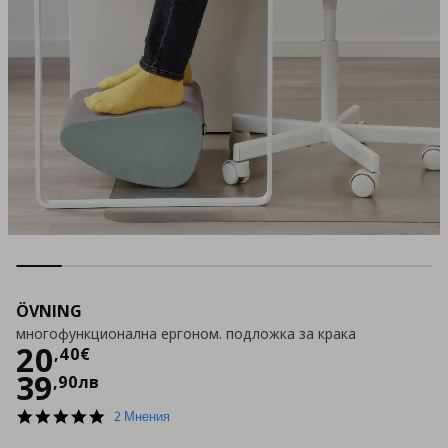
ÖVNING
многофункционална ергоном. подложка за крака
Цена
20,40 €
20
,
40
€
39
,
90
лв
5.0
2 Мнения
star