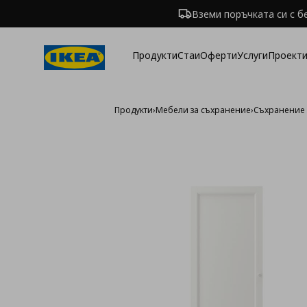
Вземи поръчката си с б
Продукти
Стаи
Оферти
Услуги
Проекти
Продукти
›
Мебели за съхранение
›
Съхранение 