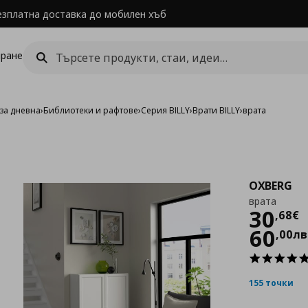
езплатна доставка до мобилен хъб
ране
за дневна
›
Библиотеки и рафтове
›
Серия BILLY
›
Врати BILLY
›
врата
OXBERG
врата
Цен
30
,
68
€
60
,
00
лв
155 точки