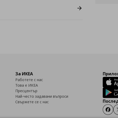
За ИКЕА
Прилож
Работете с нас
Това е ИКЕА
Пресцентър
Най-често задавани въпроси
Послед
Свържете се с нас
Faceb