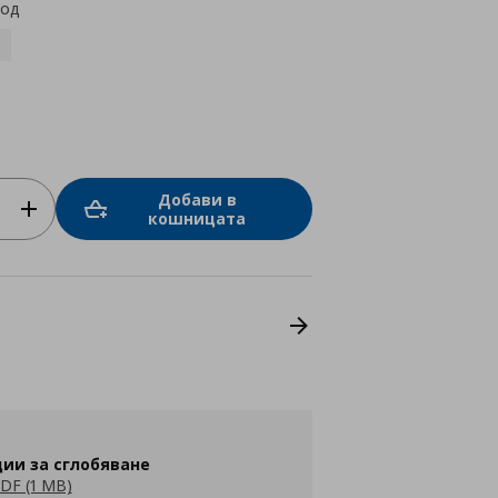
код
Добави в
кошницата
ии за сглобяване
DF (1 MB)