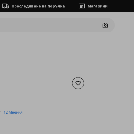
Проследяване на поръчка
Магазини
Camera
Добави към списъка с люб
а
30,68 €
4.8
12 Мнения
star
rating