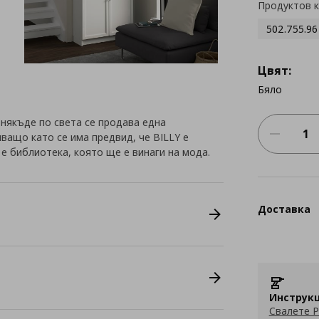
Продуктов 
502.755.96
Цвят:
Бяло
и някъде по света се продава една
ващо като се има предвид, че BILLY е
 е библиотека, която ще е винаги на мода.
Доставка
Инструкц
Свалете P