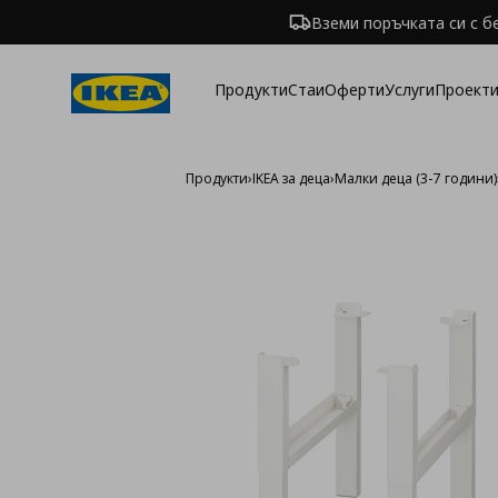
Вземи поръчката си с б
Продукти
Стаи
Оферти
Услуги
Проекти
Продукти
›
IKEA за деца
›
Малки деца (3-7 години)