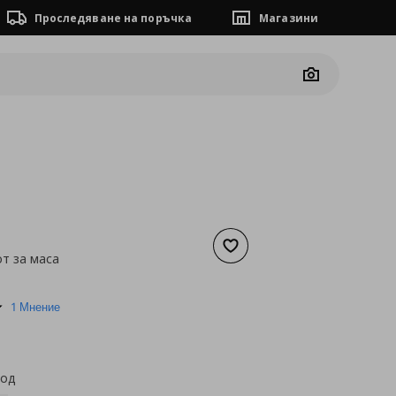
Проследяване на поръчка
Магазини
Camera
Добави към списъка с люб
от за маса
а
45,50 €
5.0
1 Мнение
star
rating
код