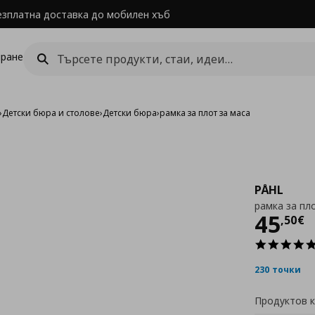
езплатна доставка до мобилен хъб
ране
›
Детски бюра и столове
›
Детски бюра
›
рамка за плот за маса
PÅHL
рамка за пл
Цен
45
,
50
€
230 точки
Продуктов 