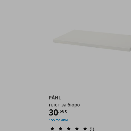
PÅHL
плот за бюро
Цена
30,68 €
30
,
68
€
155 точки
(1)