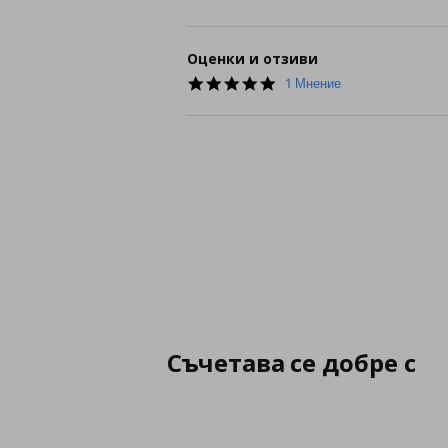
Оценки и отзиви
5.0
1 Мнение
star
rating
Съчетава се добре с