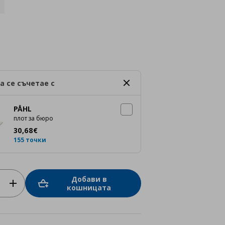
а се съчетае с
PÅHL
плот за бюро
Цена
30,68 €
30
,
68
€
155 точки
Добави в
кошницата