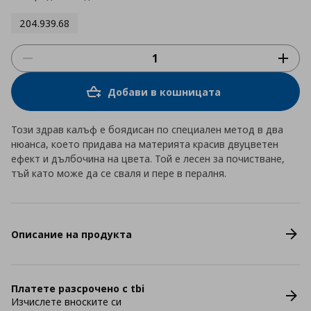
204.939.68
Добави в кошницата
Този здрав калъф е боядисан по специален метод в два
нюанса, което придава на материята красив двуцветен
ефект и дълбочина на цвета. Той е лесен за почистване,
тъй като може да се сваля и пере в пералня.
Описание на продукта
Платете разсрочено с tbi
Изчислете вноските си