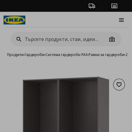
Проследяване на п
Магази
Burge
Camera
Продукти
›
Гардероби
›
Система гардероби PAX
›
Рамки за гардероби
›
2 р
Добав