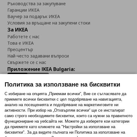
Ръководства за закупуване
Гаранции ИКЕА
Ваучер за подарък ИКЕА
Условия за връщане на закупени стоки
За ИКЕА
Работете с нас
Това е ИКЕА
Пресцентър
Най-често задавани въпроси
Свържете се с нас
Приложение IKEA Bulgaria:
Политика за използване на бисквитки
С избиране на опцията „Приемам всички“, Вие се съгласявате да
приемете всички бисквитки с цел подобряване на навигацията,
Последвайте ни:
анализ на посещенията и подобряване на маркетинговите ни
активности. При избор на „Отхвърлям всички“ ще се инсталират
Facebook
Twitter
Youtube
Pinterest
Instagram
само строго необходимитe бисквитки, които са нужни за правилното
функциониране на уебсайта ни. Можете да изберете кои категории
да приемете като кликнете на "Настройки за използване на
бисквитки". За да видите пълната ни Политика за използване на