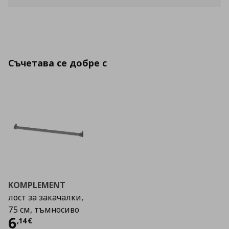
Съчетава се добре с
KOMPLEMENT
лост за закачалки,
75 см, тъмносиво
Цена
6,14 €
6
,
14
€