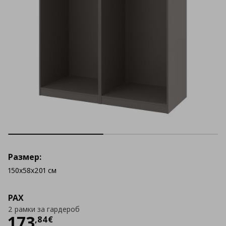
Размер:
150x58x201 см
PAX
2 рамки за гардероб
Цена
173,84 €
173
,
84
€