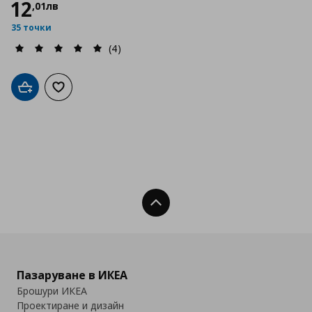
12
,
01
лв
35 точки
(4)
Добави в кошницата
Добави към списъка с любими
Нагоре
Пазаруване в ИКЕА
Брошури ИКЕА
Проектиране и дизайн