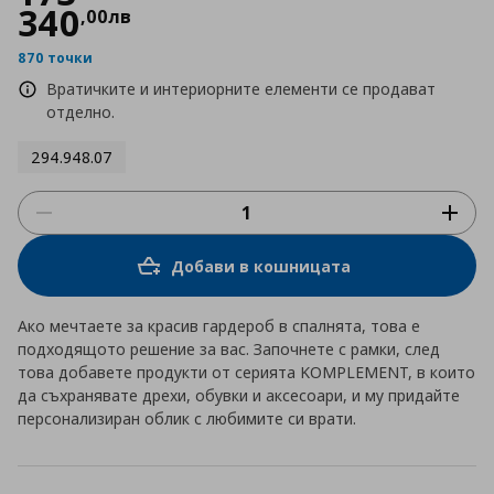
340
,
00
лв
870 точки
Вратичките и интериорните елементи се продават
отделно.
294.948.07
Добави в кошницата
Ако мечтаете за красив гардероб в спалнята, това е
подходящото решение за вас. Започнете с рамки, след
това добавете продукти от серията KOMPLEMENT, в които
да съхранявате дрехи, обувки и аксесоари, и му придайте
персонализиран облик с любимите си врати.