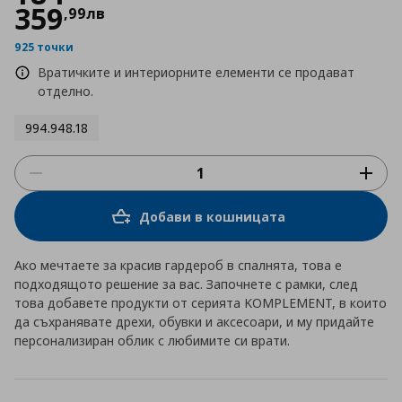
359
,
99
лв
925 точки
Вратичките и интериорните елементи се продават
отделно.
994.948.18
Добави в кошницата
Ако мечтаете за красив гардероб в спалнята, това е
подходящото решение за вас. Започнете с рамки, след
това добавете продукти от серията KOMPLEMENT, в които
да съхранявате дрехи, обувки и аксесоари, и му придайте
персонализиран облик с любимите си врати.