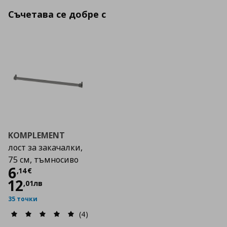
Съчетава се добре с
KOMPLEMENT
лост за закачалки,
75 см, тъмносиво
Цена
6,14 €
6
,
14
€
12
,
01
лв
35 точки
(4)