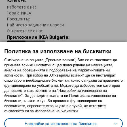
За ИКЕА
Работете с нас
Това е ИКЕА
Пресцентър
Най-често задавани въпроси
Свържете се с нас
Приложение IKEA Bulgaria:
Политика за използване на бисквитки
С избиране на опцията „Приемам всички“, Вие се съгласявате да
приемете всички бисквитки с цел подобряване на навигацията,
Последвайте ни:
анализ на посещенията и подобряване на маркетинговите ни
активности. При избор на „Отхвърлям всички“ ще се инсталират
Facebook
Twitter
Youtube
Pinterest
Instagram
само строго необходимитe бисквитки, които са нужни за правилното
функциониране на уебсайта ни. Можете да изберете кои категории
да приемете като кликнете на "Настройки за използване на
бисквитки". За да видите пълната ни Политика за използване на
бисквитки, кликнете тук. За правилно функциониране на
бисквитките, опреснете страницата в случай, че оттеглите
съгласието си за използване на бисквитки.
Политика за използване на бисквитки (Cookies)
Избор на настройки за използване на бисквитки
Настройки за използване на бисквитки
Условия за ползване на ikea.bg
Обща политика за личните данни