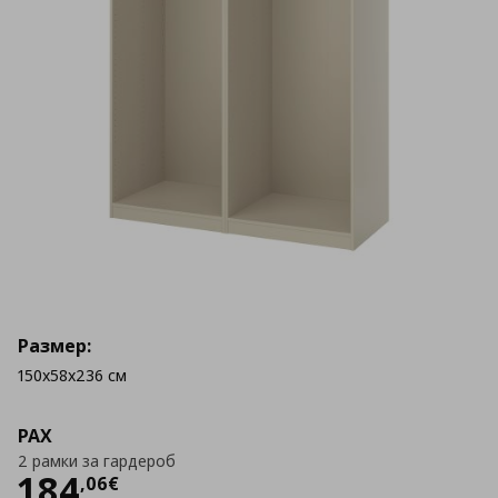
Размер:
150x58x236 см
PAX
2 рамки за гардероб
Цена
184,06 €
184
,
06
€