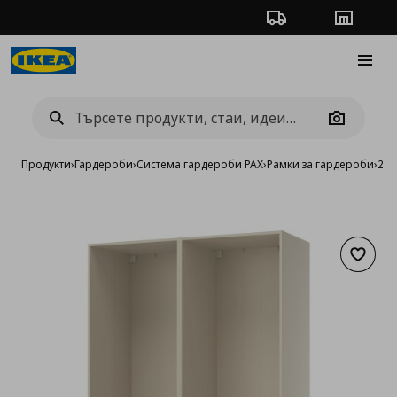
Проследяване на п
Магази
Burge
Camera
Продукти
›
Гардероби
›
Система гардероби PAX
›
Рамки за гардероби
›
2 р
Добав