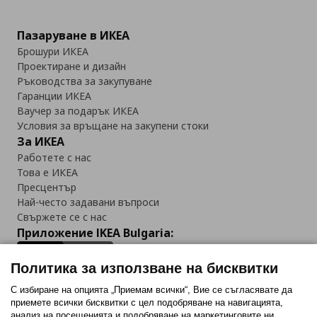
Пазаруване в ИКЕА
Брошури ИКЕА
Проектиране и дизайн
Ръководства за закупуване
Гаранции ИКЕА
Ваучер за подарък ИКЕА
Условия за връщане на закупени стоки
За ИКЕА
Работете с нас
Това е ИКЕА
Пресцентър
Най-често задавани въпроси
Свържете се с нас
Приложение IKEA Bulgaria:
Политика за използване на бисквитки
С избиране на опцията „Приемам всички“, Вие се съгласявате да
приемете всички бисквитки с цел подобряване на навигацията,
Последвайте ни:
анализ на посещенията и подобряване на маркетинговите ни