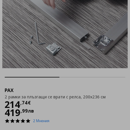
PAX
2 рамки за плъзгащи се врати с релса, 200x236 см
Цена
214,74 €
214
,
74
€
419
,
99
лв
5.0
2 Мнения
star