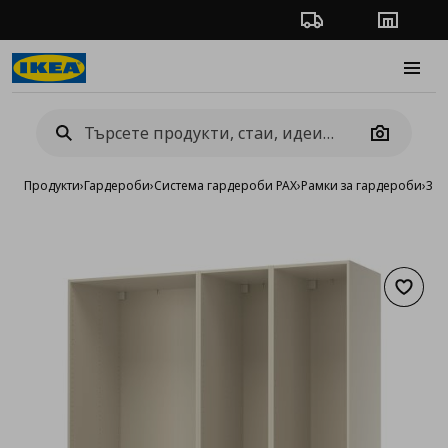
Проследяване на п
Магази
Burge
Camera
Продукти
›
Гардероби
›
Система гардероби PAX
›
Рамки за гардероби
›
3 р
Добав