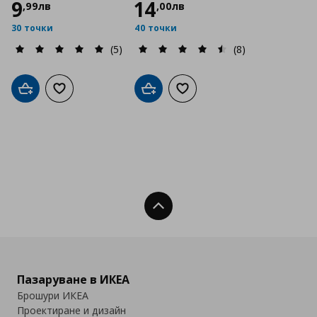
9
14
,
99
лв
,
00
лв
30 точки
40 точки
(5)
(8)
Добави в кошницата
Добави към списъка с любими
Добави в кошницата
Добави към списъка с люб
Нагоре
Пазаруване в ИКЕА
Брошури ИКЕА
Проектиране и дизайн