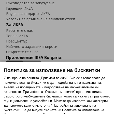
Ръководства за закупуване
Гаранции ИКЕА
Ваучер за подарък ИКЕА
Условия за връщане на закупени стоки
За ИКЕА
Работете с нас
Това е ИКЕА
Пресцентър
Най-често задавани въпроси
Свържете се с нас
Приложение IKEA Bulgaria:
Политика за използване на бисквитки
С избиране на опцията „Приемам всички“, Вие се съгласявате да
приемете всички бисквитки с цел подобряване на навигацията,
Последвайте ни:
анализ на посещенията и подобряване на маркетинговите ни
активности. При избор на „Отхвърлям всички“ ще се инсталират
Facebook
Twitter
Youtube
Pinterest
Instagram
само строго необходимитe бисквитки, които са нужни за правилното
функциониране на уебсайта ни. Можете да изберете кои категории
да приемете като кликнете на "Настройки за използване на
бисквитки". За да видите пълната ни Политика за използване на