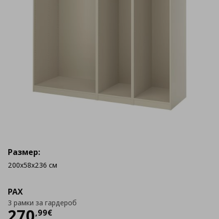
Размер:
200x58x236 см
PAX
3 рамки за гардероб
Цена
270,99 €
270
,
99
€