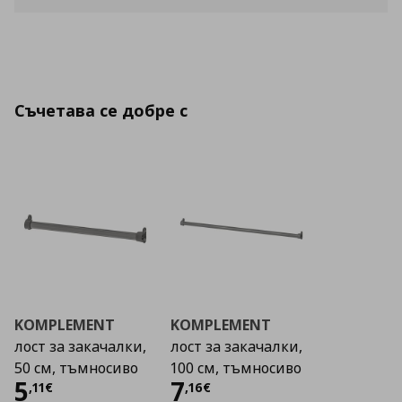
Съчетава се добре с
KOMPLEMENT
KOMPLEMENT
лост за закачалки,
лост за закачалки,
50 см, тъмносиво
100 см, тъмносиво
Цена
5,11 €
Цена
7,16 €
5
7
,
11
€
,
16
€