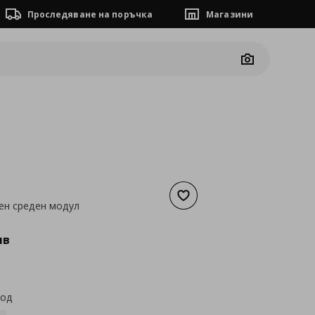
Проследяване на поръчка
Магазини
Camera
Добави към списъка с люб
ен среден модул
а
97,15 €
лв
код