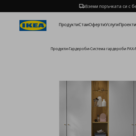
Вземи поръчката си с б
Продукти
Стаи
Оферти
Услуги
Проекти
Продукти
›
Гардероби
›
Система гардероби PAX
›