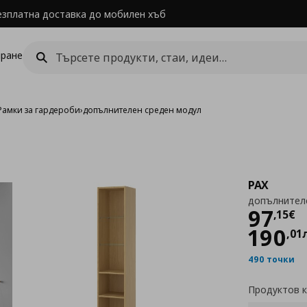
езплатна доставка до мобилен хъб
ране
Рамки за гардероби
›
допълнителен среден модул
PAX
допълнител
Цен
97
,
15
€
190
,
01
490 точки
Продуктов 