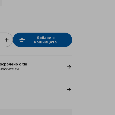
Добави в
кошницата
зсрочено с tbi
носките си