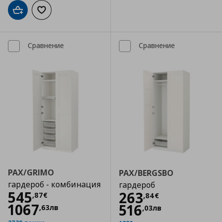
Добави в кошницата
Добави към списъка с любими
Сравнение
Сравнение
PAX/GRIMO
PAX/BERGSBO
гардероб - комбинация
гардероб
Цена
545,87 €
545
Цена
263,84 €
263
,
87
€
,
84
€
1067
516
,
63
лв
,
03
лв