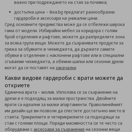
важно при подреждането на стая за почивка;
достъпна цена – ikea.bg предлагат разнообразни
гардероби и аксесоари на уникални цени.
Сред основните предимства може да се отбележи широка
гама от модели. Избирайки мебел за коридора с голям
брой отделения и рафтове, можете да разпределите зона
за всяка група вещи. Можете да съхранявате продукти за
грижа за обувките в чекмеджета, да държите самите
обувки в отделение с наклонени рафтове или в специални
сгъваеми чекмеджета, а обемни шапки или сезонни дрехи
могат да се поставят на
закачалки
.
Какви видове гардероби с врати можете да
откриете
Единична врата – молив. Използва се за съхранение на
дрехи и е подходящ за малки пространства. Двойните
врати са идеални за малки апартаменти. Праволинейният
им дизайн ще ви позволи да спестите достатъчно място в
стаята. Трикрилните и четирикрилните са подходящи за
стаи с големи площи. Поради масивността си те често са
оборудвани с
аксесоари за съхранение
на сезонни вещи