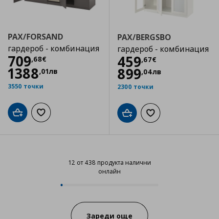
PAX/FORSAND
PAX/BERGSBO
гардероб - комбинация
гардероб - комбинация
Цена
709,68 €
709
Цена
459,67 €
459
,
68
€
,
67
€
1388
899
,
01
лв
,
04
лв
3550 точки
2300 точки
Добави в кошницата
Добави към списъка с любими
Добави в кошницата
Добави към списъка
12 от 438 продукта налични
онлайн
12 от 438 продукта налични онл
Progress:
Зареди още