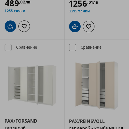
489
1256
,
02
лв
,
01
лв
1255 точки
3215 точки
Добави в кошницата
Добави към списъка с любими
Добави в кошницата
Добави към списъка
Сравнение
Сравнение
PAX/FORSAND
PAX/REINSVOLL
гардероб
гардероб - комбинация