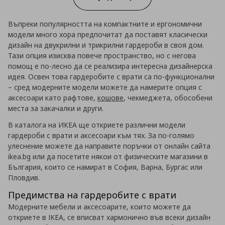
Въпреки популярността на компактните и ергономични
модели много хора предпочитат да поставят класически
дизайн на двукрилни и трикрилни гардероби в своя дом.
Тази опция изисква повече пространство, но с негова
помощ е по-лесно да се реализира интересна дизайнерска
идея. Освен това гардеробите с врати са по-функционални
– сред модерните модели можете да намерите опция с
аксесоари като рафтове,
кошове
, чекмеджета, обособени
места за закачалки и други.
В каталога на ИКЕА ще откриете различни модели
гардероби с врати и аксесоари към тях. За по-голямо
улеснение можете да направите поръчки от онлайн сайта
ikea.bg или да посетите някои от физическите магазини в
България, които се намират в София, Варна, Бургас или
Пловдив.
Предимства на гардеробите с врати
Модерните мебели и аксесоарите, които можете да
откриете в IKEA, се вписват хармонично във всеки дизайн