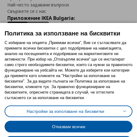
Най-често задавани въпроси
Свържете се с нас
Приложение IKEA Bulgaria:
Политика за използване на бисквитки
С избиране на опцията „Приемам всички“, Вие се съгласявате да
приемете всички бисквитки с цел подобряване на навигацията,
Последвайте ни:
анализ на посещенията и подобряване на маркетинговите ни
активности. При избор на „Отхвърлям всички“ ще се инсталират
Facebook
Twitter
Youtube
Pinterest
Instagram
само строго необходимитe бисквитки, които са нужни за правилното
функциониране на уебсайта ни. Можете да изберете кои категории
да приемете като кликнете на "Настройки за използване на
бисквитки". За да видите пълната ни Политика за използване на
бисквитки, кликнете тук. За правилно функциониране на
бисквитките, опреснете страницата в случай, че оттеглите
съгласието си за използване на бисквитки.
Политика за използване на бисквитки (Cookies)
Избор на настройки за използване на бисквитки
Настройки за използване на бисквитки
Условия за ползване на ikea.bg
Обща политика за личните данни
Политика за защита на личните данни на ikea.bg
Общи условия на програма IKEA Family
Отказвам всички
Политика за защита на лични данни на програма IKEA Family