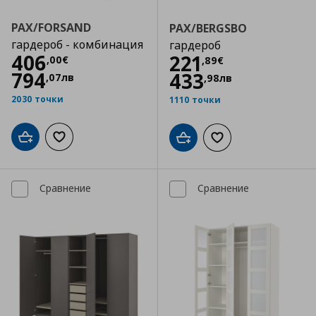
PAX/FORSAND
PAX/BERGSBO
гардероб - комбинация
гардероб
Цена
406,00 €
406
Цена
221,89 €
221
,
00
€
,
89
€
794
433
,
07
лв
,
98
лв
2030 точки
1110 точки
Добави в кошницата
Добави към списъка с любими
Добави в кошницата
Добави към списъка
Сравнение
Сравнение