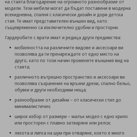
на стаята благодарение на огромното разнообразие от
модели. Тези мебели могат да бъдат поставени в модерна
всекидневна, спалня с класически дизайн и дори детска
стая. Те имат представителен външен вид, като
същевременно са изключително удобни и просторни.
Гардеробите с врати имат и редица други предимства:
мобилността на различните видове и аксесоари ви
позволява да ги пренареждате от едно място на
друго, като по този начин променяте външния вид на
стаята;
различното вътрешно пространство и аксесоари ви
позволява съхранение на връхни дрехи, спално бельо,
обувки и други необходими неща;
разнообразие от дизайни – от класически стил до
минималистичен;
широк избор от размери – малък модел с едно крило
или просторен с плавно затваряне или релси;
лекота и липса на шум при отваряне, което е много