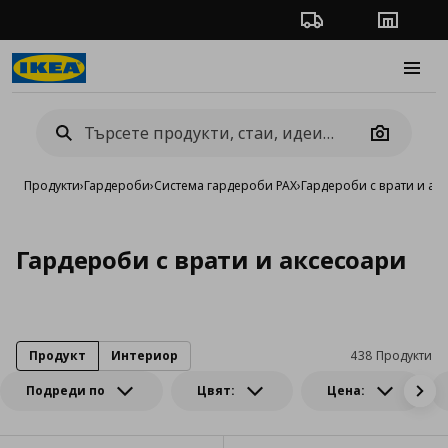
Проследяване на п
Магази
Burge
Camera
Продукти
›
Гардероби
›
Система гардероби PAX
›
Гардероби с врати и ак
Гардероби с врати и аксесоари
Продукт
Интериор
438 Продукти
Подреди по
Цвят:
Цена: