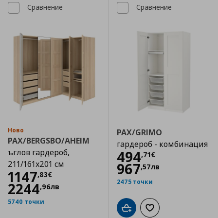
Сравнение
Сравнение
Ново
PAX/GRIMO
PAX/BERGSBO/AHEIM
гардероб - комбинация
ъглов гардероб,
Цена
494,71 €
494
,
71
€
211/161x201 см
967
,
57
лв
Цена
1147,83 €
1147
,
83
€
2475 точки
2244
,
96
лв
5740 точки
Добави в кошницата
Добави към списъка