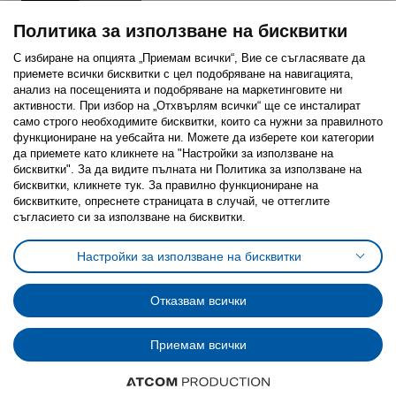
Политика за използване на бисквитки
С избиране на опцията „Приемам всички“, Вие се съгласявате да
приемете всички бисквитки с цел подобряване на навигацията,
Последвайте ни:
анализ на посещенията и подобряване на маркетинговите ни
активности. При избор на „Отхвърлям всички“ ще се инсталират
Facebook
Twitter
Youtube
Pinterest
Instagram
само строго необходимитe бисквитки, които са нужни за правилното
функциониране на уебсайта ни. Можете да изберете кои категории
да приемете като кликнете на "Настройки за използване на
бисквитки". За да видите пълната ни Политика за използване на
бисквитки, кликнете тук. За правилно функциониране на
бисквитките, опреснете страницата в случай, че оттеглите
съгласието си за използване на бисквитки.
Политика за използване на бисквитки (Cookies)
Избор на настройки за използване на бисквитки
Настройки за използване на бисквитки
Условия за ползване на ikea.bg
Обща политика за личните данни
Политика за защита на личните данни на ikea.bg
Общи условия на програма IKEA Family
Отказвам всички
Политика за защита на лични данни на програма IKEA Family
Приемам всички
© Inter-IKEA Systems B.V. 1999 - 2025