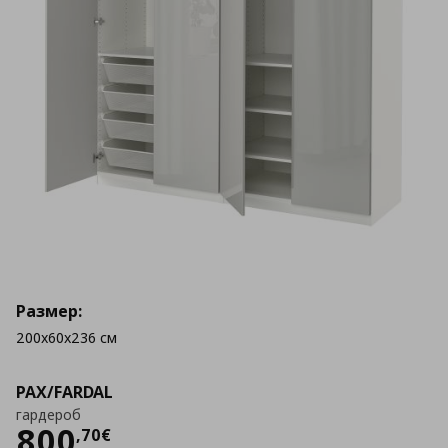
Размер:
200x60x236 см
PAX/FARDAL
гардероб
Цена
800,70 €
800
,
70
€