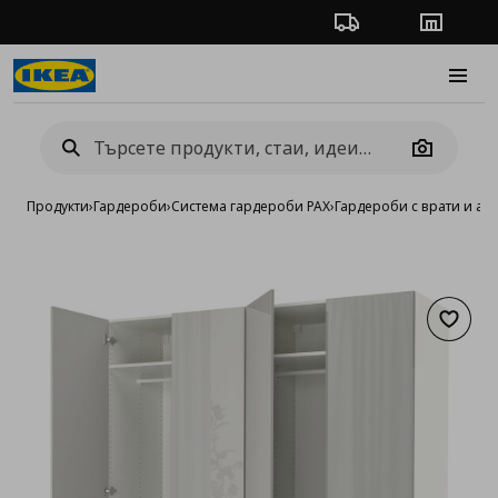
Проследяване на п
Магази
Burge
Camera
Продукти
›
Гардероби
›
Система гардероби PAX
›
Гардероби с врати и ак
Добав