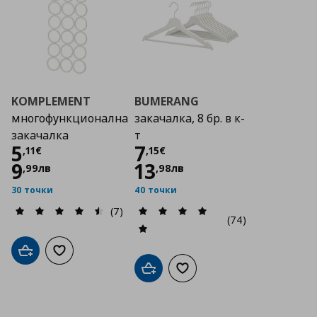
KOMPLEMENT
BUMERANG
многофункционална
закачалка, 8 бр. в к-
закачалка
т
Цена
5,11 €
Цена
7,15 €
5
7
,
11
€
,
15
€
9
13
,
99
лв
,
98
лв
30 точки
40 точки
(7)
(74)
Добави в кошницата
Добави към списъка с любими
Добави в кошницата
Добави към списъка с люб