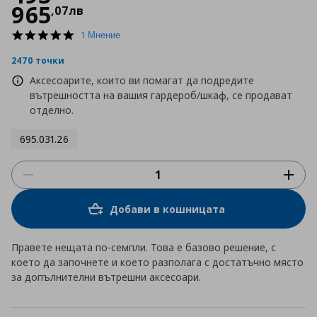
965
,
07
лв
5.0
1 Мнение
star
rating
2470 точки
Аксесоарите, които ви помагат да подредите
вътрешността на вашия гардероб/шкаф, се продават
отделно.
695.031.26
Добави в кошницата
Правете нещата по-семпли. Това е базово решение, с
което да започнете и което разполага с достатъчно място
за допълнителни вътрешни аксесоари.