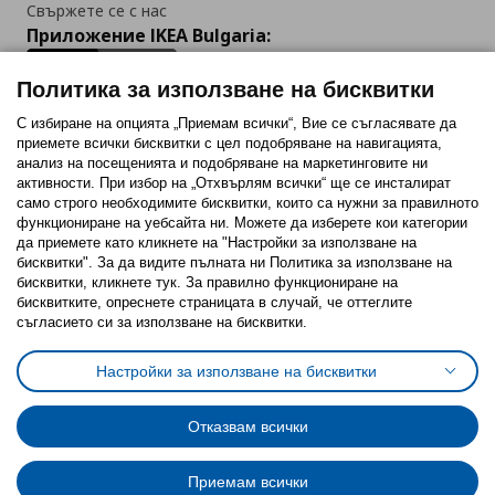
Свържете се с нас
Приложение IKEA Bulgaria:
Политика за използване на бисквитки
С избиране на опцията „Приемам всички“, Вие се съгласявате да
приемете всички бисквитки с цел подобряване на навигацията,
Последвайте ни:
анализ на посещенията и подобряване на маркетинговите ни
активности. При избор на „Отхвърлям всички“ ще се инсталират
Facebook
Twitter
Youtube
Pinterest
Instagram
само строго необходимитe бисквитки, които са нужни за правилното
функциониране на уебсайта ни. Можете да изберете кои категории
да приемете като кликнете на "Настройки за използване на
бисквитки". За да видите пълната ни Политика за използване на
бисквитки, кликнете тук. За правилно функциониране на
бисквитките, опреснете страницата в случай, че оттеглите
съгласието си за използване на бисквитки.
Политика за използване на бисквитки (Cookies)
Избор на настройки за използване на бисквитки
Настройки за използване на бисквитки
Условия за ползване на ikea.bg
Обща политика за личните данни
Политика за защита на личните данни на ikea.bg
Общи условия на програма IKEA Family
Отказвам всички
Политика за защита на лични данни на програма IKEA Family
Приемам всички