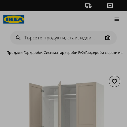
Проследяване на п
Магази
Burge
Camera
Продукти
›
Гардероби
›
Система гардероби PAX
›
Гардероби с врати и ак
Добав