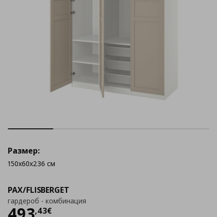
Размер:
150x60x236 см
PAX/FLISBERGET
гардероб - комбинация
Цена
493,43 €
493
,
43
€